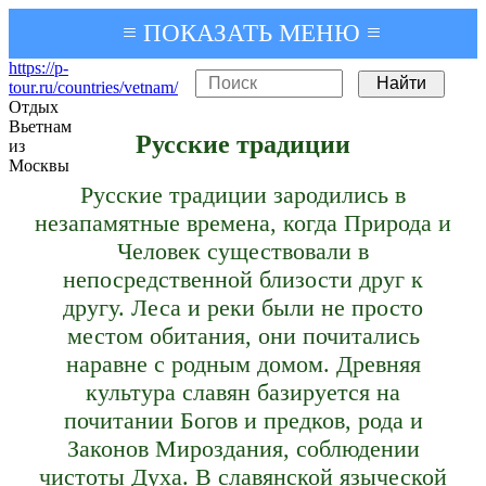
≡ ПОКАЗАТЬ МЕНЮ ≡
https://p-
tour.ru/countries/vetnam/
Отдых
Вьетнам
Русские традиции
из
Москвы
Русские традиции зародились в
незапамятные времена, когда Природа и
Человек существовали в
непосредственной близости друг к
другу. Леса и реки были не просто
местом обитания, они почитались
наравне с родным домом. Древняя
культура славян базируется на
почитании Богов и предков, рода и
Законов Мироздания, соблюдении
чистоты Духа. В славянской языческой