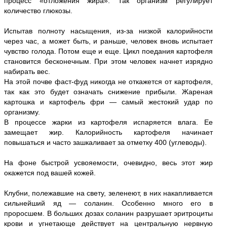
процесс «отложения жира». Так организм регулирует
количество глюкозы.
Испытав полноту насыщения, из-за низкой калорийности
через час, а может быть, и раньше, человек вновь испытает
чувство голода. Потом еще и еще. Цикл поедания картофеля
становится бесконечным. При этом человек начнет изрядно
набирать вес.
На этой почве фаст-фуд никогда не откажется от картофеля,
так как это будет означать снижение прибыли. Жареная
картошка и картофель фри — самый жестокий удар по
организму.
В процессе жарки из картофеля испаряется влага. Ее
замещает жир. Калорийность картофеля начинает
повышаться и часто зашкаливает за отметку 400 (углеводы).
На фоне быстрой усвояемости, очевидно, весь этот жир
окажется под вашей кожей.
Клубни, полежавшие на свету, зеленеют, в них накапливается
сильнейший яд — соланин. Особенно много его в
проросшем. В больших дозах соланин разрушает эритроциты
крови и угнетающе действует на центральную нервную