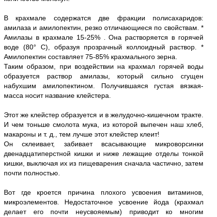
В крахмале содержатся две фракции полисахаридов:
амилаза и амилопектин, резко отличающиеся по свойствам. *
Амилазы в крахмале 15-25% . Она растворяется в горячей
воде (80° С), образуя прозрачный коллоидный раствор. *
Амилопектин составляет 75-85% крахмального зерна.
Таким образом, при воздействии на крахмал горячей воды
образуется раствор амилазы, который сильно сгущен
набухшим амилопектином. Получившаяся густая вязкая-
масса носит название клейстера.
Этот же клейстер образуется и в желудочно-кишечном тракте.
И чем тоньше смолота мука, из которой выпечен наш хлеб,
макароны и т. д., тем лучше этот клейстер клеит!
Он склеивает, забивает всасывающие микроворсинки
двенадцатиперстной кишки и ниже лежащие отделы тонкой
кишки, выключая их из пищеварения сначала частично, затем
почти полностью.
Вот где кроется причина плохого усвоения витаминов,
микроэлементов. Недостаточное усвоение йода (крахмал
делает его почти неусвояемым) приводит ко многим