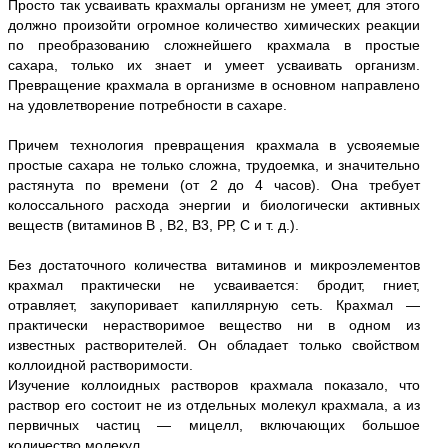
Просто так усваивать крахмалы организм не умеет, для этого
должно произойти огромное количество химических реакции
по преобразованию сложнейшего крахмала в простые
сахара, только их знает и умеет усваивать организм.
Превращение крахмала в организме в основном направлено
на удовлетворение потребности в сахаре.
Причем технология превращения крахмала в усвояемые
простые сахара не только сложна, трудоемка, и значительно
растянута по времени (от 2 до 4 часов). Она требует
колоссального расхода энергии и биологически активных
веществ (витаминов В , В2, В3, РР, С и т. д.).
Без достаточного количества витаминов и микроэлементов
крахмал практически не усваивается: бродит, гниет,
отравляет, закупоривает капиллярную сеть. Крахмал —
практически нерастворимое вещество ни в одном из
известных растворителей. Он обладает только свойством
коллоидной растворимости.
Изучение коллоидных растворов крахмала показало, что
раствор его состоит не из отдельных молекул крахмала, а из
первичных частиц — мицелл, включающих большое
количество молекул.