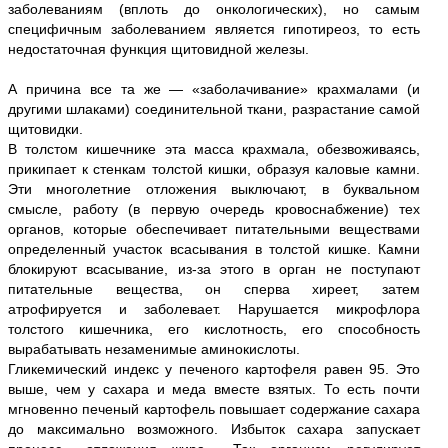
заболеваниям (вплоть до онкологических), но самым
специфичным заболеванием является гипотиреоз, то есть
недостаточная функция щитовидной железы.
А причина все та же — «заболачивание» крахмалами (и
другими шлаками) соединительной ткани, разрастание самой
щитовидки.
В толстом кишечнике эта масса крахмала, обезвоживаясь,
прикипает к стенкам толстой кишки, образуя каловые камни.
Эти многолетние отложения выключают, в буквальном
смысле, работу (в первую очередь кровоснабжение) тех
органов, которые обеспечивает питательными веществами
определенный участок всасывания в толстой кишке. Камни
блокируют всасывание, из-за этого в орган не поступают
питательные вещества, он сперва хиреет, затем
атрофируется и заболевает. Нарушается микрофлора
толстого кишечника, его кислотность, его способность
вырабатывать незаменимые аминокислоты.
Гликемический индекс у печеного картофеля равен 95. Это
выше, чем у сахара и меда вместе взятых. То есть почти
мгновенно печеный картофель повышает содержание сахара
до максимально возможного. Избыток сахара запускает