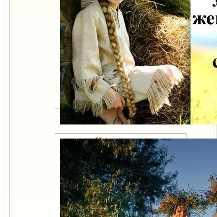
Зачем мужчине жениться
Целомудрие