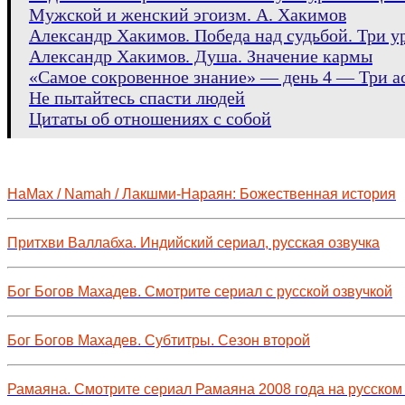
Мужской и женский эгоизм. А. Хакимов
Александр Хакимов. Победа над судьбой. Три 
Александр Хакимов. Душа. Значение кармы
«Самое сокровенное знание» — день 4 — Три ас
Не пытайтесь спасти людей
Цитаты об отношениях с собой
НаМах / Namah / Лакшми-Нараян: Божественная история
Притхви Валлабха. Индийский сериал, русская озвучка
Бог Богов Махадев. Смотрите сериал с русской озвучкой
Бог Богов Махадев. Субтитры. Сезон второй
Рамаяна. Смотрите сериал Рамаяна 2008 года на русском