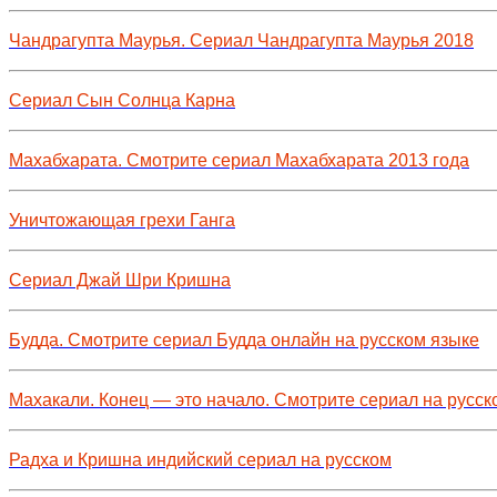
Чандрагупта Маурья. Сериал Чандрагупта Маурья 2018
Сериал Сын Солнца Карна
Махабхарата. Смотрите сериал Махабхарата 2013 года
Уничтожающая грехи Ганга
Сериал Джай Шри Кришна
Будда. Смотрите сериал Будда онлайн на русском языке
Махакали. Конец — это начало. Смотрите сериал на русск
Радха и Кришна индийский сериал на русском