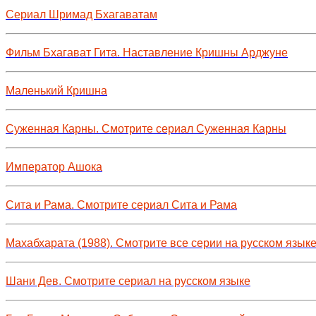
Сериал Шримад Бхагаватам
Фильм Бхагават Гита. Наставление Кришны Арджуне
Маленький Кришна
Суженная Карны. Смотрите сериал Суженная Карны
Император Ашока
Сита и Рама. Смотрите сериал Сита и Рама
Махабхарата (1988). Смотрите все серии на русском язык
Шани Дев. Смотрите сериал на русском языке