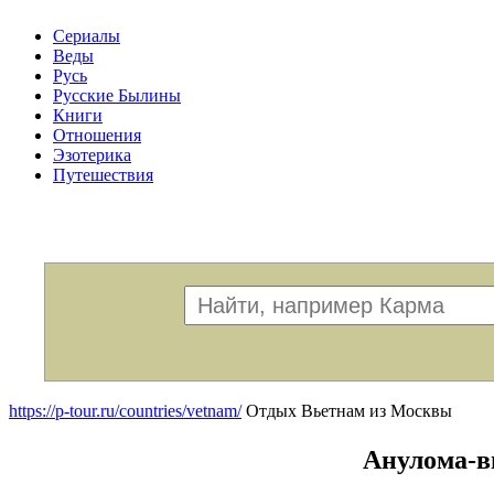
Сериалы
Веды
Русь
Русские Былины
Книги
Отношения
Эзотерика
Путешествия
Меню
https://p-tour.ru/countries/vetnam/
Отдых Вьетнам из Москвы
Анулома-в