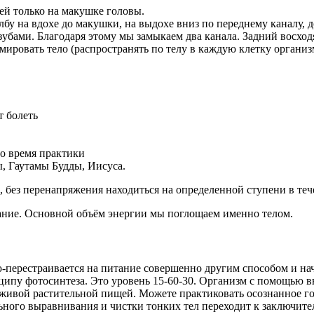
ей только на макушке головы.
бу на вдохе до макушки, на выдохе вниз по переднему каналу, 
 зубами. Благодаря этому мы замыкаем два канала. Задний восх
мировать тело (распространять по телу в каждую клетку органи
т болеть
во время практики
ы, Гаутамы Будды, Иисуса.
 без перенапряжения находиться на определенной ступени в теч
хание. Основной объём энергии мы поглощаем именно телом.
-перестраивается на питание совершенно другим способом и нач
нципу фотосинтеза. Это уровень 15-60-30. Организм с помощью 
ивой растительной пищей. Можете практиковать осознанное голод
ьного выравнивания и чистки тонких тел переходит к заключит