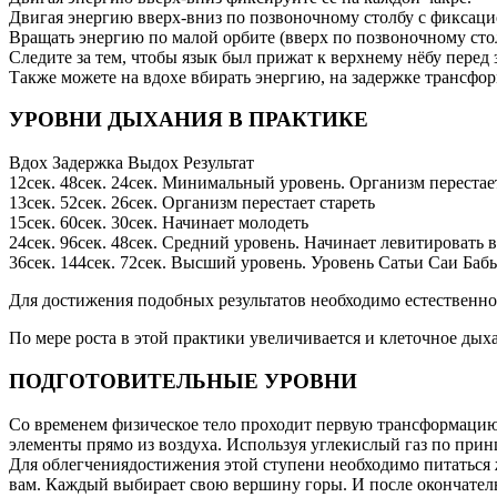
Двигая энергию вверх-вниз по позвоночному столбу с фиксаци
Вращать энергию по малой орбите (вверх по позвоночному стол
Следите за тем, чтобы язык был прижат к верхнему нёбу перед
Также можете на вдохе вбирать энергию, на задержке трансфор
УРОВНИ ДЫХАНИЯ В ПРАКТИКЕ
Вдох Задержка Выдох Результат
12сек. 48сек. 24сек. Минимальный уровень. Организм перестае
13сек. 52сек. 26сек. Организм перестает стареть
15сек. 60сек. 30сек. Начинает молодеть
24сек. 96сек. 48сек. Средний уровень. Начинает левитировать 
36сек. 144сек. 72сек. Высший уровень. Уровень Сатьи Саи Баб
Для достижения подобных результатов необходимо естественно,
По мере роста в этой практики увеличивается и клеточное ды
ПОДГОТОВИТЕЛЬНЫЕ УРОВНИ
Со временем физическое тело проходит первую трансформацию
элементы прямо из воздуха. Используя углекислый газ по при
Для облегчениядостижения этой ступени необходимо питаться ж
вам. Каждый выбирает свою вершину горы. И после окончател