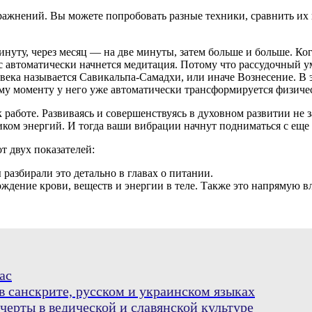
ажнений. Вы можете попробовать разные техники, сравнить их 
инуту, через месяц — на две минуты, затем больше и больше. Ко
ас автоматически начнется медитация. Потому что рассудочный у
еловека называется Савикальпа-Самадхи, или иначе Вознесение. 
ому моменту у него уже автоматически трансформируется физичес
 работе. Развиваясь и совершенствуясь в духовном развитии не 
иком энергий. И тогда ваши вибрации начнут подниматься с еще
 двух показателей:
разбирали это детально в главах о питании.
ждение крови, веществ и энергии в теле. Также это напрямую вл
ас
в санскрите, русском и украинском языках
черты в ведической и славянской культуре