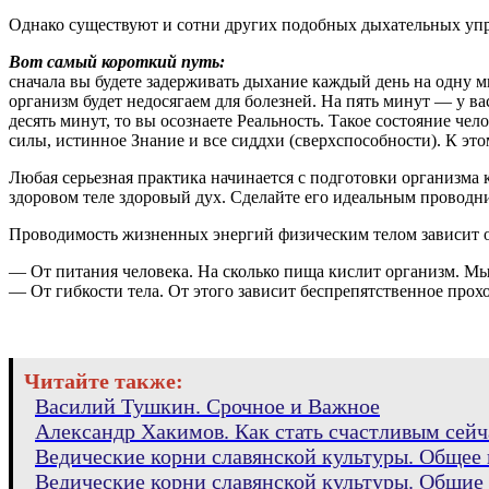
Однако существуют и сотни других подобных дыхательных упр
Вот самый короткий путь:
сначала вы будете задерживать дыхание каждый день на одну м
организм будет недосягаем для болезней. На пять минут — у в
десять минут, то вы осознаете Реальность. Такое состояние ч
силы, истинное Знание и все сиддхи (сверхспособности). К эт
Любая серьезная практика начинается с подготовки организма к
здоровом теле здоровый дух. Сделайте его идеальным проводн
Проводимость жизненных энергий физическим телом зависит от
— От питания человека. На сколько пища кислит организм. Мы 
— От гибкости тела. От этого зависит беспрепятственное прохо
Читайте также:
Василий Тушкин. Срочное и Важное
Александр Хакимов. Как стать счастливым сейч
Ведические корни славянской культуры. Общее 
Ведические корни славянской культуры. Общие 