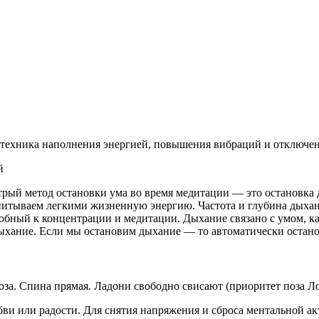
й техника наполнения энергией, повышения вибраций и отключе
рый метод остановки ума во время медитации — это остановка д
впитываем легкими жизненную энергию. Частота и глубина дыхани
бный к концентрации и медитации. Дыхание связано с умом, как 
дыхание. Если мы остановим дыхание — то автоматически остано
за. Спина прямая. Ладони свободно свисают (приоритет поза Ло
юбви или радости. Для снятия напряжения и сброса ментальной ак