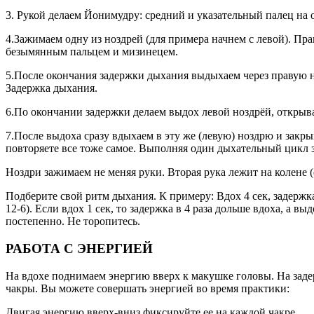
3. Рукой делаем Йонимудру: средний и указательный палец на
4.Зажимаем одну из ноздрей (для примера начнем с левой). П
безымянным пальцем и мизинецем.
5.После окончания задержки дыхания выдыхаем через правую н
Задержка дыхания.
6.По окончании задержки делаем выдох левой ноздрёй, открыв
7.После выдоха сразу вдыхаем в эту же (левую) ноздрю и зак
повторяете все тоже самое. Выполняя один дыхательный цикл з
Ноздри зажимаем не меняя руки. Вторая рука лежит на колене (
Подберите свой ритм дыхания. К примеру: Вдох 4 сек, задержка 
12-6). Если вдох 1 сек, то задержка в 4 раза дольше вдоха, а в
постепенно. Не торопитесь.
РАБОТА С ЭНЕРГИЕЙ
На вдохе поднимаем энергию вверх к макушке головы. На зад
чакры. Вы можете совершать энергией во время практики:
Двигая энергию вверх-вниз фиксируйте ее на каждой чакре.