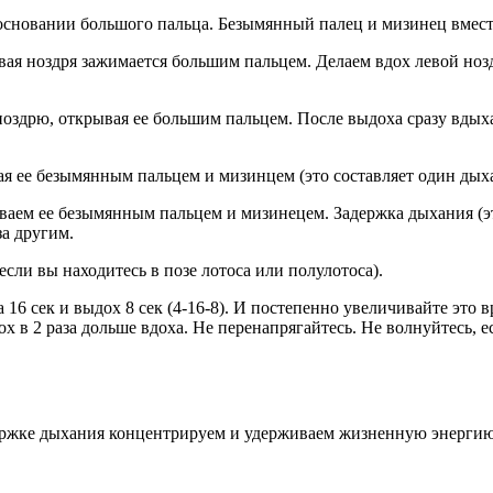
 основании большого пальца. Безымянный палец и мизинец вмест
равая ноздря зажимается большим пальцем. Делаем вдох левой н
оздрю, открывая ее большим пальцем. После выдоха сразу вдыха
ая ее безымянным пальцем и мизинцем (это составляет один дых
рываем ее безымянным пальцем и мизинецем. Задержка дыхания (
а другим.
если вы находитесь в позе лотоса или полулотоса).
16 сек и выдох 8 сек (4-16-8). И постепенно увеличивайте это вр
ыдох в 2 раза дольше вдоха. Не перенапрягайтесь. Не волнуйтесь,
ержке дыхания концентрируем и удерживаем жизненную энергию 