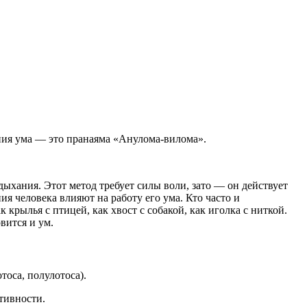
ния ума — это пранаяма «Анулома-вилома».
ыхания. Этот метод требует силы воли, зато — он действует
я человека влияют на работу его ума. Кто часто и
крылья с птицей, как хвост с собакой, как иголка с ниткой.
вится и ум.
тоса, полулотоса).
тивности.