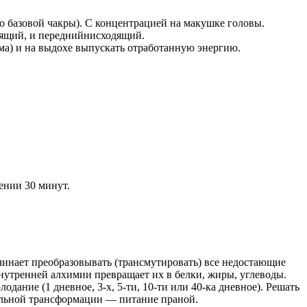
до базовой чакры). С концентрацией на макушке головы.
одящий, и переднийнисходящий.
зма) и на выдохе выпускать отработанную энергию.
ении 30 минут.
инает преобразовывать (трансмутировать) все недостающие
внутренней алхимии превращает их в белки, жиры, углеводы.
ание (1 дневное, 3-х, 5-ти, 10-ти или 40-ка дневное). Решать
ельной трансформации — питание праной.