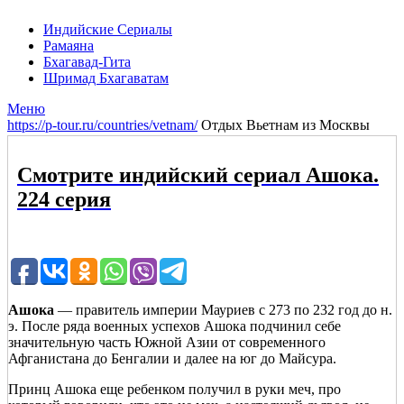
Индийские Сериалы
Рамаяна
Бхагавад-Гита
Шримад Бхагаватам
Меню
https://p-tour.ru/countries/vetnam/
Отдых Вьетнам из Москвы
Смотрите индийский сериал Ашока.
224 серия
Ашока
— правитель империи Мауриев с 273 по 232 год до н.
э. После ряда военных успехов Ашока подчинил себе
значительную часть Южной Азии от современного
Афганистана до Бенгалии и далее на юг до Майсура.
Принц Ашока еще ребенком получил в руки меч, про