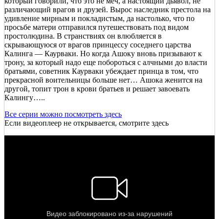
который говорили, что это не меч, а настоящий дьявол, не
различающий врагов и друзей. Вырос наследник престола на
удивление мирным и покладистым, да настолько, что по
просьбе матери отправился путешествовать под видом
простолюдина. В странствиях он влюбляется в
скрывающуюся от врагов принцессу соседнего царства
Калинга — Каурваки. Но когда Ашоку вновь призывают к
трону, за который надо еще побороться с алчными до власти
братьями, советник Каурваки убеждает принца в том, что
прекрасной воительницы больше нет… Ашока женится на
другой, топит трон в крови братьев и решает завоевать
Калингу…..
Все серии можно посмотреть здесь
Если видеоплеер не открывается, смотрите здесь