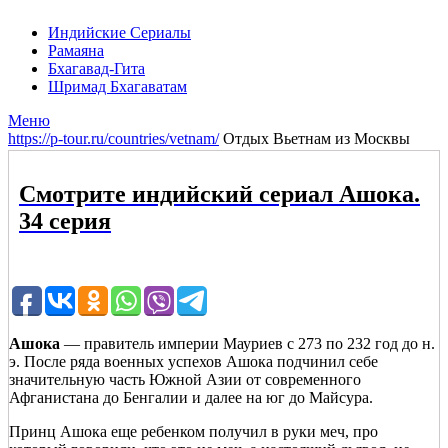
Индийские Сериалы
Рамаяна
Бхагавад-Гита
Шримад Бхагаватам
Меню
https://p-tour.ru/countries/vetnam/
Отдых Вьетнам из Москвы
Смотрите индийский сериал Ашока.
34 серия
Ашока
— правитель империи Мауриев с 273 по 232 год до н.
э. После ряда военных успехов Ашока подчинил себе
значительную часть Южной Азии от современного
Афганистана до Бенгалии и далее на юг до Майсура.
Принц Ашока еще ребенком получил в руки меч, про