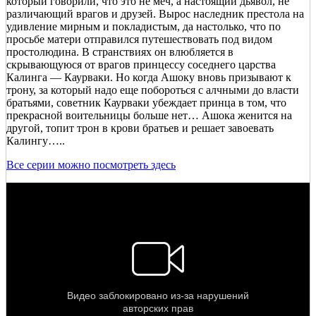
который говорили, что это не меч, а настоящий дьявол, не
различающий врагов и друзей. Вырос наследник престола на
удивление мирным и покладистым, да настолько, что по
просьбе матери отправился путешествовать под видом
простолюдина. В странствиях он влюбляется в
скрывающуюся от врагов принцессу соседнего царства
Калинга — Каурваки. Но когда Ашоку вновь призывают к
трону, за который надо еще побороться с алчными до власти
братьями, советник Каурваки убеждает принца в том, что
прекрасной воительницы больше нет… Ашока женится на
другой, топит трон в крови братьев и решает завоевать
Калингу…..
Все серии можно посмотреть здесь