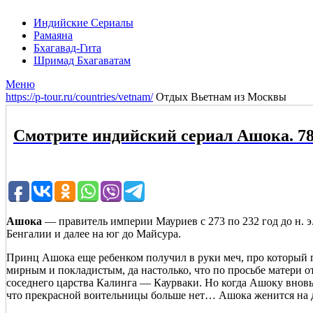
Индийские Сериалы
Рамаяна
Бхагавад-Гита
Шримад Бхагаватам
Меню
https://p-tour.ru/countries/vetnam/
Отдых Вьетнам из Москвы
Смотрите индийский сериал Ашока. 78
Ашока
— правитель империи Мауриев с 273 по 232 год до н. 
Бенгалии и далее на юг до Майсура.
Принц Ашока еще ребенком получил в руки меч, про который го
мирным и покладистым, да настолько, что по просьбе матери 
соседнего царства Калинга — Каурваки. Но когда Ашоку вновь 
что прекрасной воительницы больше нет… Ашока женится на др