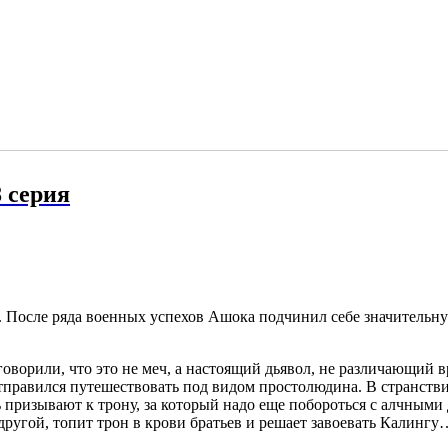
 серия
э. После ряда военных успехов Ашока подчинил себе значитель
ворили, что это не меч, а настоящий дьявол, не различающий в
отправился путешествовать под видом простолюдина. В странств
призывают к трону, за который надо еще побороться с алчными 
угой, топит трон в крови братьев и решает завоевать Калингу…