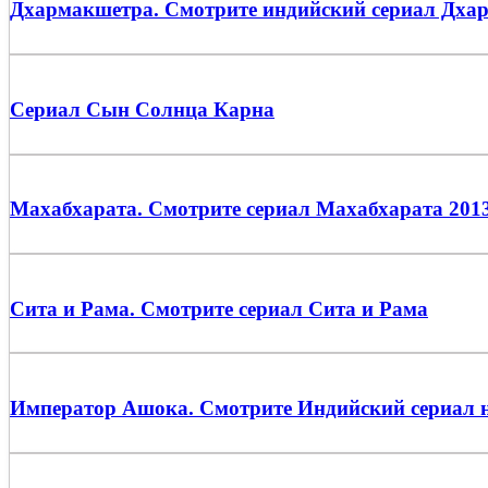
Дхармакшетра. Смотрите индийский сериал Дха
Сериал Сын Солнца Карна
Махабхарата. Смотрите сериал Махабхарата 2013
Сита и Рама. Смотрите сериал Сита и Рама
Император Ашока. Смотрите Индийский сериал н