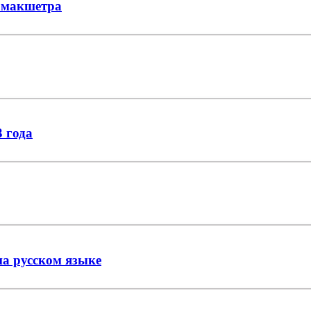
рмакшетра
 года
а русском языке