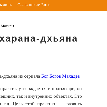
Былины
Славянские Боги
з Москвы
Дхарана-дхьяна
а-дхьяна из сериала
Бог Богов Махадев
практик утверждается в пратьяхаре, он
нешних, так и внутренних объектах. Это
и т.д. Цель этой практики — развить