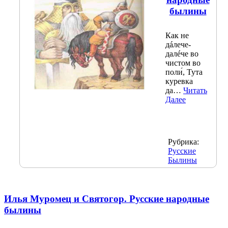
былины
Как не
дáлече-
далéче во
чистом во
поли́, Тута
куревка
да…
Читать
Далее
Рубрика:
Русские
Былины
Илья Муромец и Святогор. Русские народные
былины