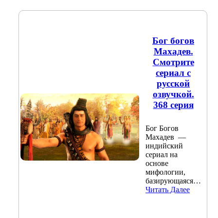
Бог богов
Махадев.
Смотрите
сериал с
русской
озвучкой.
368 серия
Бог Богов
Махадев —
индийский
сериал на
основе
мифологии,
базирующаяся…
Читать Далее