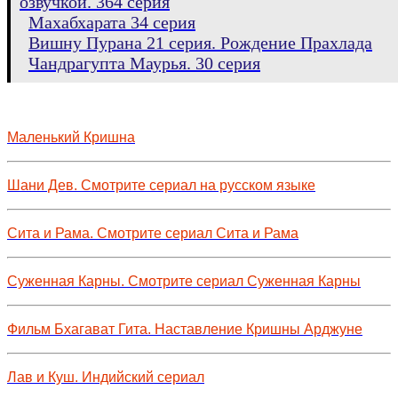
озвучкой. 364 серия
Махабхарата 34 серия
Вишну Пурана 21 серия. Рождение Прахлада
Чандрагупта Маурья. 30 серия
Маленький Кришна
Шани Дев. Смотрите сериал на русском языке
Сита и Рама. Смотрите сериал Сита и Рама
Суженная Карны. Смотрите сериал Суженная Карны
Фильм Бхагават Гита. Наставление Кришны Арджуне
Лав и Куш. Индийский сериал