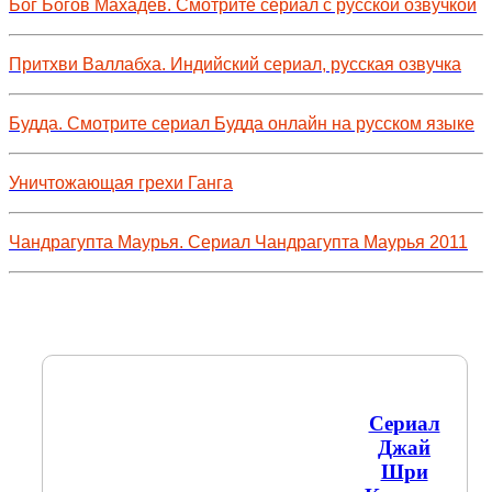
Бог Богов Махадев. Смотрите сериал с русской озвучкой
Притхви Валлабха. Индийский сериал, русская озвучка
Будда. Смотрите сериал Будда онлайн на русском языке
Уничтожающая грехи Ганга
Чандрагупта Маурья. Сериал Чандрагупта Маурья 2011
Сериал
Джай
Шри