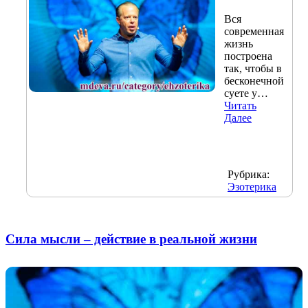
Вся
современная
жизнь
построена
так, чтобы в
бесконечной
суете у…
Читать
Далее
Рубрика:
Эзотерика
Сила мысли – действие в реальной жизни