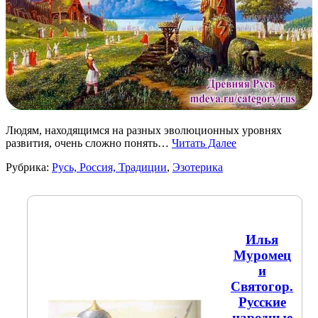
Людям, находящимся на разных эволюционных уровнях
развития, очень сложно понять…
Читать Далее
Рубрика:
Русь, Россия, Традиции
,
Эзотерика
Илья
Муромец
и
Святогор.
Русские
народные