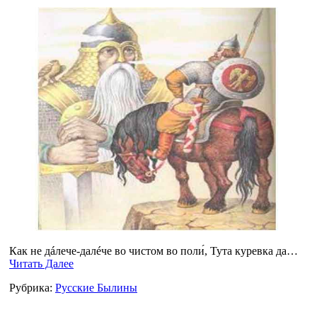
Как не дáлече-далéче во чистом во поли́, Тута куревка да…
Читать Далее
Рубрика:
Русские Былины