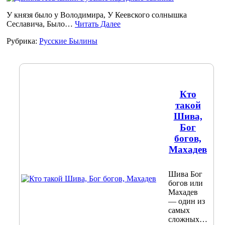
У князя было у Володимира, У Кеевского солнышка
Сеславича, Было…
Читать Далее
Рубрика:
Русские Былины
Кто
такой
Шива,
Бог
богов,
Махадев
Шива Бог
богов или
Махадев
— один из
самых
сложных…