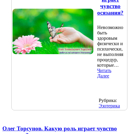
чувство
осязания?​
Невозможно
быть
здоровым
физически и
психически,
не выполняя
процедур,
которые…
Читать
Далее
Рубрика:
Эзотерика
Олег Торсунов. Какую роль играет чувство