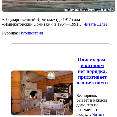
«Государственный Эрмитаж» (до 1917 года —
«Императорский Эрмитаж»; в 1964—1991…
Читать Далее
Рубрика:
Путешествия
Почему дом,
в котором
нет порядка,
притягивает
неприятности
Беспорядок
бывает в каждом
доме, это не
означает, что
люди,…
Читать