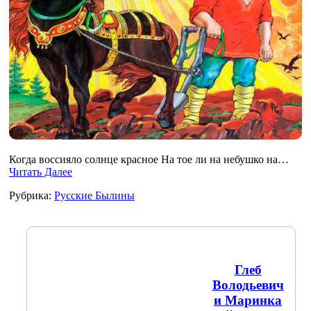
Когда воссияло солнце красное На тое ли на небушко на…
Читать Далее
Рубрика:
Русские Былины
Глеб
Володьевич
и Маринка