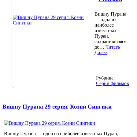
Вишну Пурана
— одна из
наиболее
известных
Пуран,
сохранившаяся
до…
Читать
Далее
Рубрика:
Серии фильмов
Вишну Пурана 29 серия. Козни Сингики
Вишну Пурана — одна из наиболее известных Пуран,