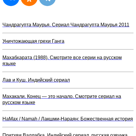
Чандрагупта Маурья. Сериал Чандрагупта Маурья 2011
Уничтожающая грехи Ганга
Махабхарата (1988). Смотрите все серии на русском
языке
Лав и Куш. Индийский сериал
Махакали. Конец — это начало. Смотрите сериал на
русском языке
НаМах / Namah / Лакшми-Нараян: Божественная история
Притхви Валлабха. Индийский сериал, русская озвучка