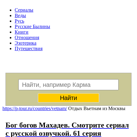
Сериалы
Веды
Русь
Русские Былины
Книги
Отношения
Эзотерика
Путешествия
Меню
https://p-tour.ru/countries/vetnam/
Отдых Вьетнам из Москвы
Бог богов Махадев. Смотрите сериал
с русской озвучкой. 61 серия