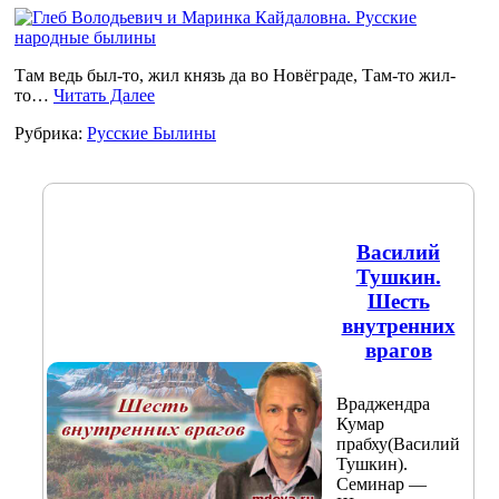
Там ведь был-то, жил князь да во Новёграде, Там-то жил-
то…
Читать Далее
Рубрика:
Русские Былины
Василий
Тушкин.
Шесть
внутренних
врагов
Враджендра
Кумар
прабху(Василий
Тушкин).
Семинар —