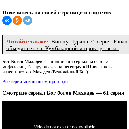
Поделитесь на своей странице в соцсетях
Читайте также:
Вишну Пурана 71 серия. Раван
объединяется с Кумбакарной и проводят ягью
Бог Богов Махадев
— индийский сериал на основе
мифологии, базирующаяся на
легендах о Шиве
, так же
известного как Махадев (Величайший Бог).
Все серии можно посмотреть здесь
Смотрите сериал Бог богов Махадев — 61 серия