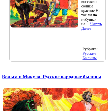
воссияло
солнце
красное На
тое ли на
небушко
на…
Читать
Далее
Рубрика:
Русские
Былины
Вольга и Микула. Русские народные былины