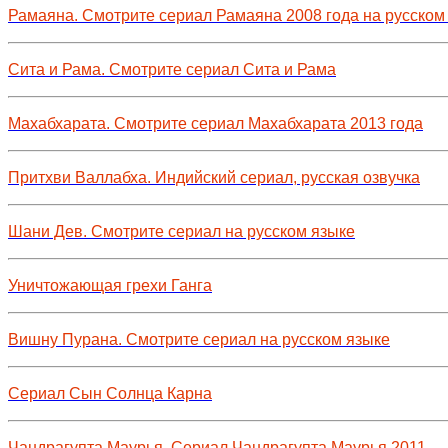
Рамаяна. Смотрите сериал Рамаяна 2008 года на русском
Сита и Рама. Смотрите сериал Сита и Рама
Махабхарата. Смотрите сериал Махабхарата 2013 года
Притхви Валлабха. Индийский сериал, русская озвучка
Шани Дев. Смотрите сериал на русском языке
Уничтожающая грехи Ганга
Вишну Пурана. Смотрите сериал на русском языке
Сериал Сын Солнца Карна
Чандрагупта Маурья. Сериал Чандрагупта Маурья 2011