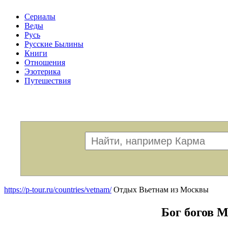
Сериалы
Веды
Русь
Русские Былины
Книги
Отношения
Эзотерика
Путешествия
Меню
https://p-tour.ru/countries/vetnam/
Отдых Вьетнам из Москвы
Бог богов М