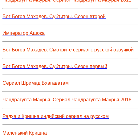
Бог Богов Махадев. Субтитры. Сезон второй
Император Ашока
Бог Богов Махадев. Смотрите сериал с русской озвучкой
Бог Богов Махадев. Субтитры. Сезон первый
Сериал Шримад Бхагаватам
Чандрагупта Маурья. Сериал Чандрагупта Маурья 2018
Радха и Кришна индийский сериал на русском
Маленький Кришна