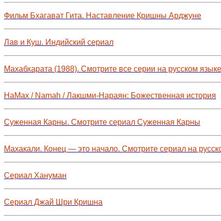
Фильм Бхагават Гита. Наставление Кришны Арджуне
Лав и Куш. Индийский сериал
Махабхарата (1988). Смотрите все серии на русском язык
НаМах / Namah / Лакшми-Нараян: Божественная история
Суженная Карны. Смотрите сериал Суженная Карны
Махакали. Конец — это начало. Смотрите сериал на русск
Сериал Хануман
Сериал Джай Шри Кришна