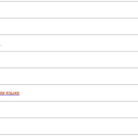
е
ом языке