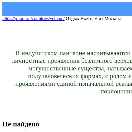
https://p-tour.ru/countries/vetnam/
Отдых Вьетнам из Москвы
В индуистском пантеоне насчитываются 
личностные проявления безличного верхов
могущественные существа, называем
получеловеческих формах, с рядом 
проявлениями единой изначальной реальн
поклонение
Не найдено