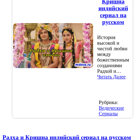
Кришна
индийский
сериал на
русском
История
высокой и
чистой любви
между
божественным
созданиями
Радхой и…
Читать Далее
Рубрика:
Ведические
Сериалы
Радха и Кришна индийский сериал на русском