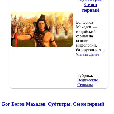
Сезон
первый
Бог Богов
Махадев —
индийский
сериал на
основе
мифологии,
базирующаяся…
Читать Далее
Рубрика:
Ведические
Сериалы
Бог Богов Махадев. Субтитры. Сезон первый