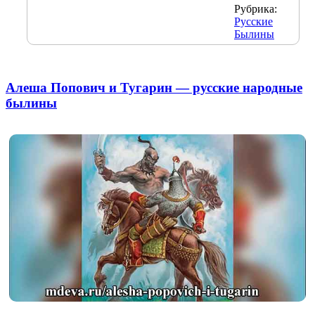
Рубрика:
Русские
Былины
Алеша Попович и Тугарин — русские народные
былины