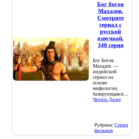
Бог богов
Махадев.
Смотрите
сериал с
русской
озвучкой.
340 серия
Бог Богов
Махадев —
индийский
сериал на
основе
мифологии,
базирующаяся…
Читать Далее
Рубрика:
Серии
фильмов