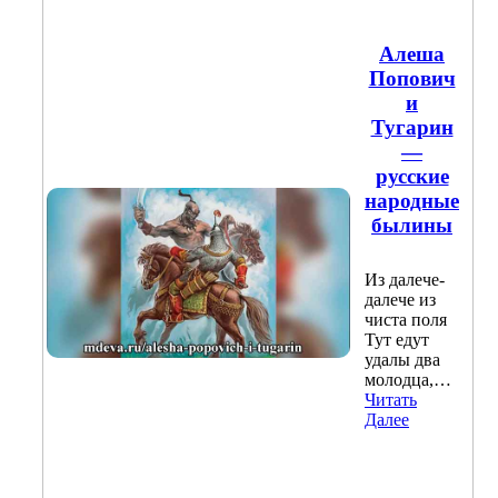
Алеша
Попович
и
Тугарин
—
русские
народные
былины
Из далече-
далече из
чиста поля
Тут едут
удалы два
молодца,…
Читать
Далее