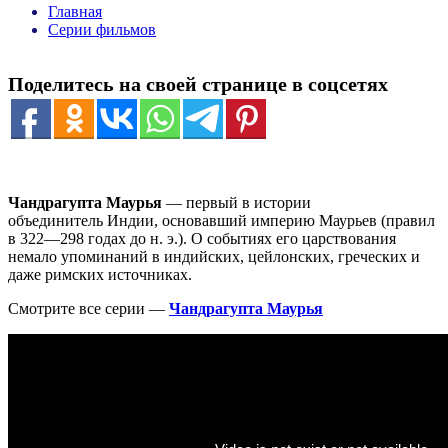
Главная
Серии фильмов
Поделитесь на своей странице в соцсетях
Чандрагупта Маурья
— первый в истории
объединитель Индии, основавший империю Маурьев (правил
в 322—298 годах до н. э.). О событиях его царствования
немало упоминаний в индийских, цейлонских, греческих и
даже римских источниках.
Смотрите все серии —
Чандрагупта Маурья