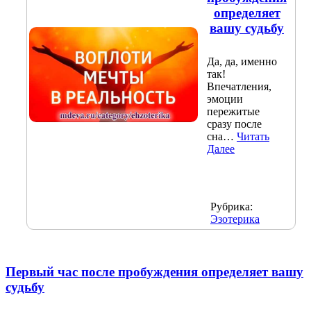
определяет
вашу судьбу
Да, да, именно
так!
Впечатления,
эмоции
пережитые
сразу после
сна…
Читать
Далее
Рубрика:
Эзотерика
Первый час после пробуждения определяет вашу
судьбу