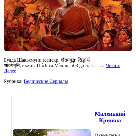
Будда Шакьямуни (санскр. गौतमबुद्धः सिद्धार्थ
शाक्यमुनि, вьетн. Thích-ca Mâu-ni; 563 до н. э. —…
Читать
Далее
Рубрика:
Ведические Сериалы
Маленький
Кришна
Окунитесь в