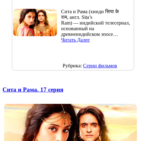
Сита и Рама (хинди सिया के
राम, англ. Sita’s
Ram) — индийский телесериал,
основанный на
древнеиндийском эпосе…
Читать Далее
Рубрика:
Серии фильмов
Сита и Рама. 17 серия