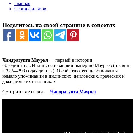
Главная
Серии фильмов
Поделитесь на своей странице в соцсетях
Чандрагупта Маурья
— первый в истории
объединитель Индии, основавший империю Маурьев (правил
в 322—298 годах до н. э.). О событиях его царствования
немало упоминаний в индийских, цейлонских, греческих и
даже римских источниках.
Смотрите все серии —
Чандрагупта Маурья