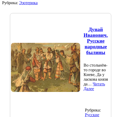
Рубрика:
Эзотерика
Дунай
Иванович.
Русские
народные
былины
Во стольнём-
то городе во
Киеве, Да у
ласкова князя
да…
Читать
Далее
Рубрика:
Русские