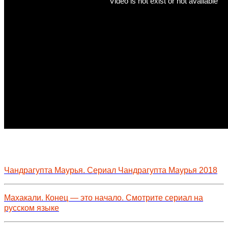
Чандрагупта Маурья. Сериал Чандрагупта Маурья 2018
Махакали. Конец — это начало. Смотрите сериал на
русском языке