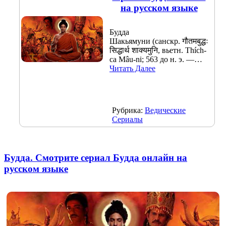
на русском языке
Будда
Шакьямуни (санскр. गौतमबुद्धः
सिद्धार्थ शाक्यमुनि, вьетн. Thích-
ca Mâu-ni; 563 до н. э. —…
Читать Далее
Рубрика:
Ведические
Сериалы
Будда. Смотрите сериал Будда онлайн на
русском языке