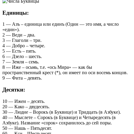
Единицы:
1 — Азъ – единица или единъ (Один — это имя, а число
«един»).
2 — Веди – два.
3 — Глаголи – три.
4 — Добро – четыре.
5 — Есть – пять.
6 — Дзело – шесть.
7 — Земля – семь.
8 — Иже – осьмь, т.е. «ось Мира» — как бы
пространственный крест (*), он имеет по оси восемь концов.
9 — Фита – девять.
Десятки:
10 — Ижеи – десять.
20 — Како – двудесять.
30 — Людие – Ворокъ (в Буквице) и Тридцать (в Азбуке).
40 — Мыслете – Сорокъ (в Буквице) и Четыредесять (в
Азбуке). Название «сорок» сохранилось до сей поры.
50 — Нашь – Пятьдесят.
60 — Кси – Шестьдесят.