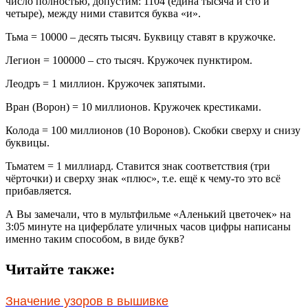
число полностью, допустим: 1104 (едина тысяча и сто и
четыре), между ними ставится буква «и».
Тьма = 10000 – десять тысяч. Буквицу ставят в кружочке.
Легион = 100000 – сто тысяч. Кружочек пунктиром.
Леодръ = 1 миллион. Кружочек запятыми.
Вран (Ворон) = 10 миллионов. Кружочек крестиками.
Колода = 100 миллионов (10 Воронов). Скобки сверху и снизу
буквицы.
Тьматем = 1 миллиард. Ставится знак соответствия (три
чёрточки) и сверху знак «плюс», т.е. ещё к чему-то это всё
прибавляется.
А Вы замечали, что в мультфильме «Аленький цветочек» на
3:05 минуте на циферблате уличных часов цифры написаны
именно таким способом, в виде букв?
Читайте также:
Значение узоров в вышивке