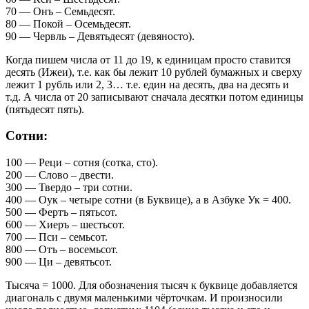
70 — Онъ – Семьдесят.
80 — Покой – Осемьдесят.
90 — Червль – Девятьдесят (девяносто).
Когда пишем числа от 11 до 19, к единицам просто ставится
десять (Ижеи), т.е. как бы лежит 10 рублей бумажных и сверху
лежит 1 рубль или 2, 3… т.е. един на десять, два на десять и
т.д. А числа от 20 записывают сначала десятки потом единицы
(пятьдесят пять).
Сотни:
100 — Реци – сотня (сотка, сто).
200 — Слово – двести.
300 — Твердо – три сотни.
400 — Оук – четыре сотни (в Буквице), а в Азбуке Ук = 400.
500 — Фертъ – пятьсот.
600 — Хиеръ – шестьсот.
700 — Пси – семьсот.
800 — Отъ – восемьсот.
900 — Ци – девятьсот.
Тысяча = 1000. Для обозначения тысяч к буквице добавляется
диагональ с двумя маленькими чёрточкам. И произносили