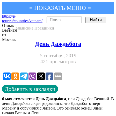
≡ ПОКАЗАТЬ МЕНЮ ≡
https://p-
tour.ru/countries/vetnam/
Отдых
Славянские Праздники
Вьетнам
из
Москвы
День Даждьбога
5 сентября, 2019
421 просмотров
Добавить в закладки
6 мая отмечается День Даждьбога
, или Даждьбог Вешний. В
день Даждьбога люди радовались, что Даждьбог отверг
Марену и обручился с Живой. Это означало конец Зимы,
начало Весны и Лета.