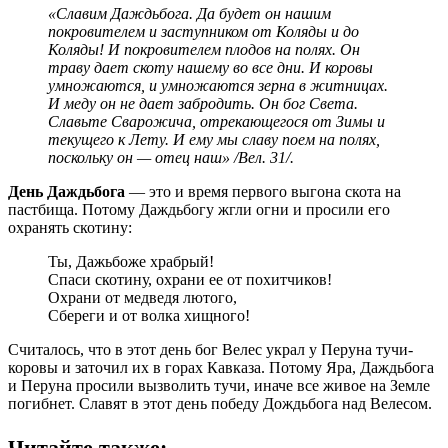
«Славим Даждьбога. Да будет он нашим
покровителем и заступником от Коляды и до
Коляды! И покровителем плодов на полях. Он
траву дает скоту нашему во все дни. И коровы
умножаются, и умножаются зерна в житницах.
И меду он не дает забродить. Он бог Света.
Славьте Сварожича, отрекающегося от Зимы и
текущего к Лету. И ему мы славу поем на полях,
поскольку он — отец наш» /Вел. 31/.
День Даждьбога
— это и время первого выгона скота на
пастбища. Потому Даждьбогу жгли огни и просили его
охранять скотину:
Ты, Дажьбоже храбрый!
Спаси скотину, охрани ее от похитчиков!
Охрани от медведя лютого,
Сбереги и от волка хищного!
Считалось, что в этот день бог Велес украл у Перуна тучи-
коровы и заточил их в горах Кавказа. Потому Яра, Даждьбога
и Перуна просили вызволить тучи, иначе все живое на Земле
погибнет. Славят в этот день победу Дождьбога над Велесом.
Читайте также: