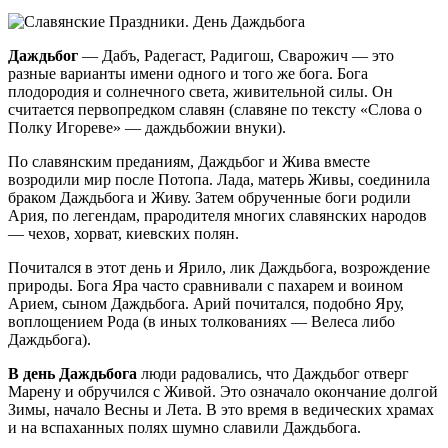
Даждьбог
— Дабъ, Радегаст, Радигош, Сварожич — это
разные варианты имени одного и того же бога. Бога
плодородия и солнечного света, живительной силы. Он
считается первопредком славян (славяне по тексту «Слова о
Полку Игореве» — даждьбожии внуки).
По славянским преданиям, Даждьбог и Жива вместе
возродили мир после Потопа. Лада, матерь Живы, соединила
браком Даждьбога и Живу. Затем обрученные боги родили
Ария, по легендам, прародителя многих славянских народов
— чехов, хорват, киевских полян.
Почитался в этот день и Ярило, лик Даждьбога, возрождение
природы. Бога Яра часто сравнивали с пахарем и воином
Арием, сыном Даждьбога. Арий почитался, подобно Яру,
воплощением Рода (в иных толкованиях — Велеса либо
Даждьбога).
В день Даждьбога
люди радовались, что Даждьбог отверг
Марену и обручился с Живой. Это означало окончание долгой
Зимы, начало Весны и Лета. В это время в ведических храмах
и на вспаханных полях шумно славили Даждьбога.