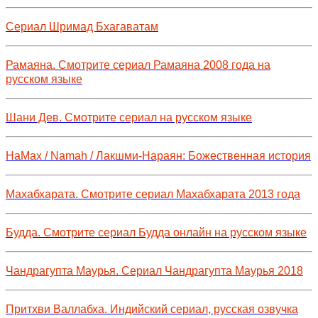
Сериал Шримад Бхагаватам
Рамаяна. Смотрите сериал Рамаяна 2008 года на
русском языке
Шани Дев. Смотрите сериал на русском языке
НаМах / Namah / Лакшми-Нараян: Божественная история
Махабхарата. Смотрите сериал Махабхарата 2013 года
Будда. Смотрите сериал Будда онлайн на русском языке
Чандрагупта Маурья. Сериал Чандрагупта Маурья 2018
Притхви Валлабха. Индийский сериал, русская озвучка