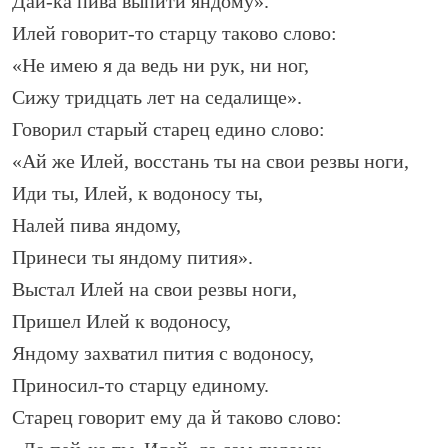
Дай-ка пива выпити яндому».
Илей говорит-то старцу таково слово:
«Не имею я да ведь ни рук, ни ног,
Сижу тридцать лет на седалище».
Говорил старый старец едино слово:
«Ай же Илей, восстань ты на свои резвы ноги,
Иди ты, Илей, к водоносу ты,
Налей пива яндому,
Принеси ты яндому пития».
Выстал Илей на свои резвы ноги,
Пришел Илей к водоносу,
Яндому захватил пития с водоносу,
Приносил-то старцу единому.
Старец говорит ему да й таково слово: