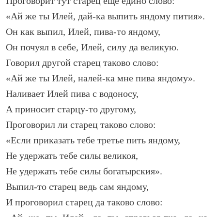
Проговорит тут старец еще едино слово:
«Ай же ты Илей, дай-ка выпить яндому пития».
Он как выпил, Илей, пива-то яндому,
Он почуял в себе, Илей, силу да великую.
Говорил другой старец таково слово:
«Ай же ты Илей, налей-ка мне пива яндому».
Наливает Илей пива с водоносу,
А приносит старцу-то другому,
Проговорил ли старец таково слово:
«Если приказать тебе третье пить яндому,
Не удержать тебе силы великоя,
Не удержать тебе силы богатырския».
Выпил-то старец ведь сам яндому,
И проговорил старец да таково слово: