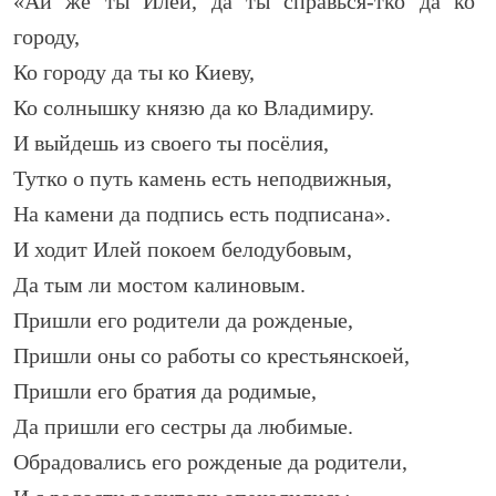
«Ай же ты Илей, да ты справься-тко да ко
городу,
Ко городу да ты ко Киеву,
Ко солнышку князю да ко Владимиру.
И выйдешь из своего ты посёлия,
Тутко о путь камень есть неподвижныя,
На камени да подпись есть подписана».
И ходит Илей покоем белодубовым,
Да тым ли мостом калиновым.
Пришли его родители да рожденые,
Пришли оны со работы со крестьянскоей,
Пришли его братия да родимые,
Да пришли его сестры да любимые.
Обрадовались его рожденые да родители,