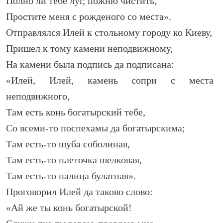
Полно ли тебе луг, пожню чистить,
Простите меня с рожденого со места».
Отправлялся Илей к стольному городу ко Киеву,
Пришел к тому камени неподвижному,
На камени была подпись да подписана:
«Илей, Илей, камень сопри с места
неподвижного,
Там есть конь богатырский тебе,
Со всеми-то поспехамы да богатырскима;
Там есть-то шуба соболиная,
Там есть-то плеточка шелковая,
Там есть-то палица булатная».
Проговорил Илей да таково слово:
«Ай же ты конь богатырской!