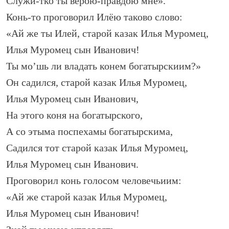
Служи-тко ты верою-правдою мне».
Конь-то проговорил Илёю таково слово:
«Ай же ты Илей, старой казак Илья Муромец,
Илья Муромец сын Иванович!
Ты мо’шь ли владать конем богатырскиим?»
Он садился, старой казак Илья Муромец,
Илья Муромец сын Иванович,
На этого коня на богатырского,
А со этыма поспехамы богатырскима,
Садился тот старой казак Илья Муромец,
Илья Муромец сын Иванович.
Проговорил конь голосом человечьиим:
«Ай же старой казак Илья Муромец,
Илья Муромец сын Иванович!