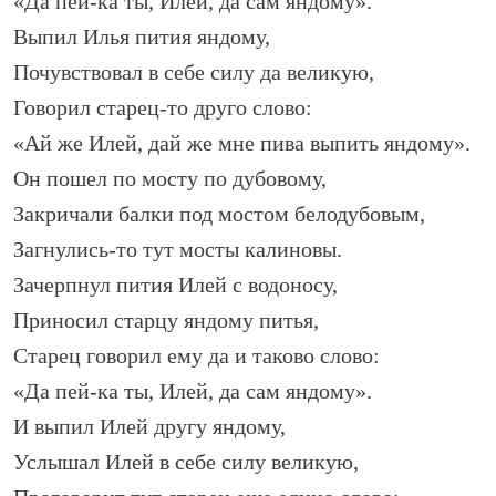
«Да пей-ка ты, Илей, да сам яндому».
Выпил Илья пития яндому,
Почувствовал в себе силу да великую,
Говорил старец-то друго слово:
«Ай же Илей, дай же мне пива выпить яндому».
Он пошел по мосту по дубовому,
Закричали балки под мостом белодубовым,
Загнулись-то тут мосты калиновы.
Зачерпнул пития Илей с водоносу,
Приносил старцу яндому питья,
Старец говорил ему да и таково слово:
«Да пей-ка ты, Илей, да сам яндому».
И выпил Илей другу яндому,
Услышал Илей в себе силу великую,