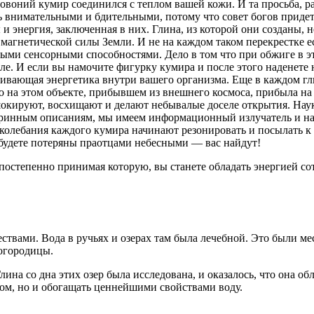
говоний кумир соединился с теплом вашей кожи. И та просьба, 
 внимательными и бдительными, потому что совет богов придет.
и энергия, заключенная в них. Глина, из которой они созданы, н
магнетической силы Земли. И не на каждом таком перекрестке ес
тыми сенсорными способностями. Дело в том что при обжиге в эт
е. И если вы намочите фигурку кумира и после этого наденете 
ливающая энергетика внутри вашего организма. Еще в каждом гл
 на этом объекте, прибывшем из внешнего космоса, прибыла на 
шокируют, восхищают и делают небывалые доселе открытия. Наук
ринным описаниям, мы имеем информационный излучатель и нави
колебания каждого кумира начинают резонировать и посылать к 
будете потеряны праотцами небесными — вас найдут!
постепенно принимая которую, вы станете обладать энергией сот
твами. Вода в ручьях и озерах там была лечебной. Это были ме
Богородицы.
ина со дна этих озер была исследована, и оказалось, что она о
вом, но и обогащать ценнейшими свойствами воду.