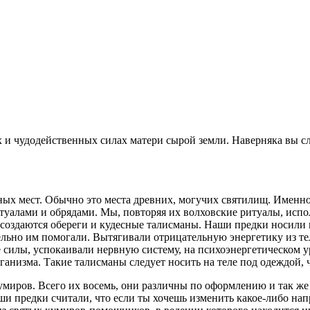
и чудодейственных силах матери сырой земли. Наверняка вы сл
ных мест. Обычно это места древних, могучих святилищ. Именн
алами и обрядами. Мы, повторяя их волховские ритуалы, испол
создаются обереги и кудесные талисманы. Наши предки носили их
льно им помогали. Вытягивали отрицательную энергетику из те
ие силы, успокаивали нервную систему, на психоэнергетическо
низма. Такие талисманы следует носить на теле под одеждой, чт
миров. Всего их восемь, они различны по оформлению и так же
и предки считали, что если ты хочешь изменить какое-либо напр