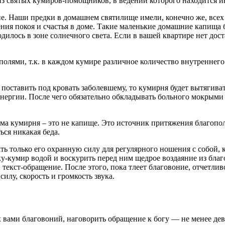
 из святых кумиров-помощников, в ведении которого находится и
ние. Наши предки в домашнем святилище имели, конечно же, всех
ия покоя и счастья в доме. Такие маленькие домашние капища 
одилось в зоне солнечного света. Если в вашей квартире нет дост
лями, т.к. в каждом кумире различное количество внутреннего
поставить под кровать заболевшему, то кумирня будет вытягива
ю энергии. После чего обязательно обкладывать больного мокрым
ма кумирня – это не капище. Это источник притяжения благопол
ься никакая беда.
ь только его охранную силу для регулярного ношения с собой, к
-кумир водой и воскурить перед ним щедрое воздаяние из благо
текст-обращение. После этого, пока тлеет благовоние, отчетли
силу, скорость и громкость звука.
вами благовоний, наговорить обращение к богу — не менее девя