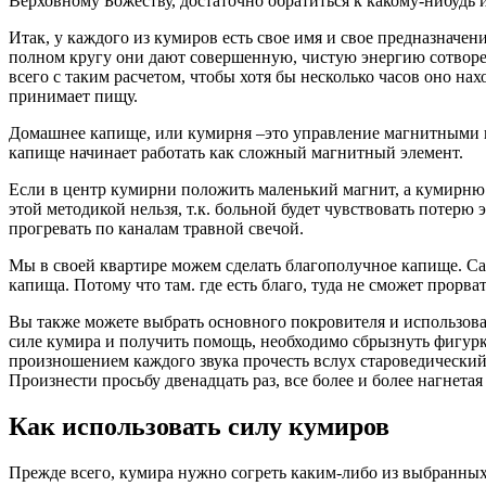
Верховному Божеству, достаточно обратиться к какому-нибудь
Итак, у каждого из кумиров есть свое имя и свое предназначе
полном кругу они дают совершенную, чистую энергию сотворен
всего с таким расчетом, чтобы хотя бы несколько часов оно нах
принимает пищу.
Домашнее капище, или кумирня –это управление магнитными по
капище начинает работать как сложный магнитный элемент.
Если в центр кумирни положить маленький магнит, а кумирню 
этой методикой нельзя, т.к. больной будет чувствовать потер
прогревать по каналам травной свечой.
Мы в своей квартире можем сделать благополучное капище. Са
капища. Потому что там. где есть благо, туда не сможет прорват
Вы также можете выбрать основного покровителя и использоват
силе кумира и получить помощь, необходимо сбрызнуть фигурку
произношением каждого звука прочесть вслух староведический 
Произнести просьбу двенадцать раз, все более и более нагнетая 
Как использовать силу кумиров
Прежде всего, кумира нужно согреть каким-либо из выбранных 