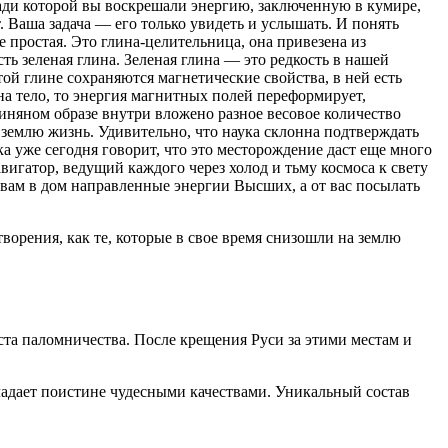
ради которой вы воскрешали энергию, заключенную в кумире,
 Ваша задача — его только увидеть и услышать. И понять
е простая. Это глина-целительница, она привезена из
ть зеленая глина. Зеленая глина — это редкость в нашей
ой глине сохраняются магнетические свойства, в ней есть
на тело, то энергия магнитных полей переформирует,
иняном образе внутри вложено разное весовое количество
землю жизнь. Удивительно, что наука склонна подтверждать
а уже сегодня говорит, что это месторождение даст еще много
гатор, ведущий каждого через холод и тьму космоса к свету
вам в дом направленные энергии Высших, а от вас посылать
ворения, как те, которые в свое время снизошли на землю
ста паломничества. После крещения Руси за этими местам и
бладает поистине чудесными качествами. Уникальный состав