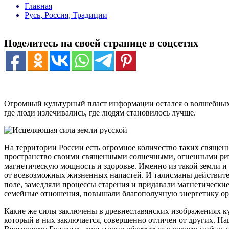
Главная
Русь, Россия, Традиции
Поделитесь на своей странице в соцсетях
Огромный культурный пласт информации остался о волшебных 
где люди излечивались, где людям становилось лучше.
На территории России есть огромное количество таких священ
пространство своими священными солнечными, огненными риту
магнетическую мощность и здоровье. Именно из такой земли и 
от всевозможных жизненных напастей. И талисманы действите
поле, замедляли процессы старения и придавали магнетическ
семейные отношения, повышали благополучную энергетику орга
Какие же силы заключены в древнеславянских изображениях ку
который в них заключается, совершенно отличен от других. Наш