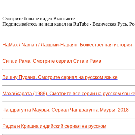
Смотрите больше видео Вконтакте
Подписывайтесь на наш канал на RuTube - Ведическая Русь, Ро
НаМах / Namah / Лакшми-Нараян: Божественная история
Сита и Рама. Смотрите сериал Сита и Рама
Вишну Пурана. Смотрите сериал на русском языке
Махабхарата (1988). Смотрите все серии на русском язык
Чандрагупта Маурья. Сериал Чандрагупта Маурья 2018
Радха и Кришна индийский сериал на русском