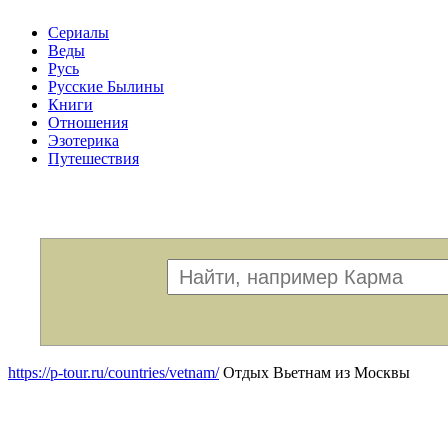
Сериалы
Веды
Русь
Русские Былины
Книги
Отношения
Эзотерика
Путешествия
Меню
https://p-tour.ru/countries/vetnam/
Отдых Вьетнам из Москвы