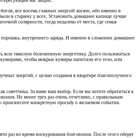
нтересующий вас запрос.
 богов, все восемь главных энергий жизни, ибо именно в
были в старину у всех. Установить домашнее капище лучше
аточной солярности, тогда недалеко от места, где семья
 порошка, внутреннего заряда. И именно в сложении домашнее
ть всю тяжелую болезненную энергетику. Долго пользоваться
и кумирами, чтобы мокрые кумиры напитали его тело, или
учных энергий, с целью создания в квартире благополучного
ак советчика. За вами ваш выбор. Если вы хотите обратиться к
вония. Не менее трех раз очень отчетливо, с правильным
во произнесите конкретную просьбу о желаемом событии.
ти раз во время воскуривания благовония. После этого оберег