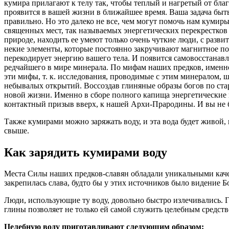
кумира прилагают к телу так, чтобы теплый и нагретый от бла
проявится в вашей жизни в ближайшее время. Ваша задача быть
правильно. Но это далеко не все, чем могут помочь нам кумиры 
священных мест, так называемых энергетических перекрестков 
природе, находить ее умеют только очень чуткие люди, с разви
некие элементы, которые постоянно закручивают магнитное пол
перекодирует энергию вашего тела. И появится самовосстанав
редчайшего в мире минерала. По мифам наших предков, именно
эти мифы, т. к. исследования, проводимые с этим минералом, 
небывалых открытий. Воссоздав глиняные образы богов по ста
новой жизни. Именно в сборе полного капища энергетические 
контактный призыв вверх, к нашей Архи-Прародины. И вы не 
Также кумирами можно заряжать воду, и эта вода будет живой, 
свыше.
Как зарядить кумирами воду
Места Силы наших предков-славян обладали уникальными качес
закрепилась слава, будто бы у этих источников было видение 
Люди, использующие ту воду, довольно быстро излечивались. Гл
глины позволяет не только ей самой служить целебным средст
Целебную воду приготавливают следующим образом: