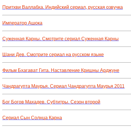
Притхви Валлабха. Индийский сериал, русская озвучка
Император Ашока
Суженная Карны. Смотрите сериал Суженная Карны
Шани Дев. Смотрите сериал на русском языке
Фильм Бхагават Гита. Наставление Кришны Арджуне
Чандрагупта Маурья. Сериал Чандрагупта Маурья 2011
Бог Богов Махадев. Субтитры. Сезон второй
Сериал Сын Солнца Карна