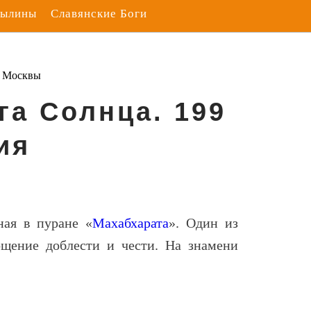
Былины
Славянские Боги
з Москвы
га Солнца. 199
ия
ная в пуране «
Махабхарата
». Один из
щение доблести и чести. На знамени