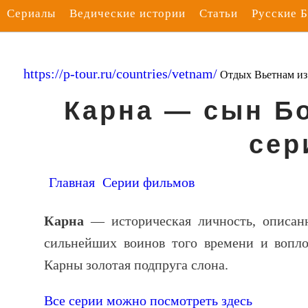
Сериалы
Ведические истории
Статьи
Русские 
https://p-tour.ru/countries/vetnam/
Отдых Вьетнам и
Карна — сын Бо
сер
Главная
Серии фильмов
Карна
— историческая личность, описан
сильнейших воинов того времени и вопло
Карны золотая подпруга слона.
Все серии можно посмотреть здесь