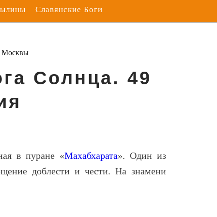
Былины
Славянские Боги
з Москвы
га Солнца. 49
ия
ная в пуране «
Махабхарата
». Один из
щение доблести и чести. На знамени