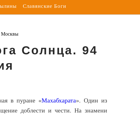
Былины
Славянские Боги
з Москвы
га Солнца. 94
ия
ная в пуране «
Махабхарата
». Один из
щение доблести и чести. На знамени