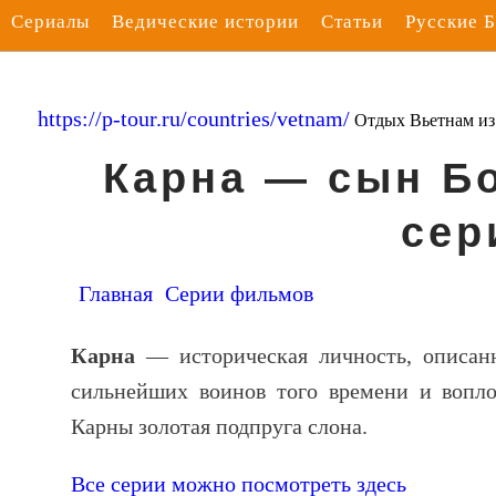
Сериалы
Ведические истории
Статьи
Русские 
https://p-tour.ru/countries/vetnam/
Отдых Вьетнам и
Карна — сын Бо
сер
Главная
Серии фильмов
Карна
— историческая личность, описан
сильнейших воинов того времени и вопло
Карны золотая подпруга слона.
Все серии можно посмотреть здесь