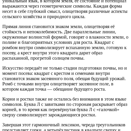
уникальный язык, в котором земля, её состояние и потенциал
выражаются через геометрические символы. Каждая форма
несет в себе глубокий смысл, олицетворяя различные аспекты
сельского хозяйства и природного цикла.
Прямая линия становится знаком земли, олицетворяя её
стойкость и непоколебимость. Две параллельные линии,
окруженные волнистой формой, говорят о влажности земли, о
поливе и благоприятных условиях для роста. Квадрат с
ромбом внутри символизирует вспаханную землю, готовую к
посеву, а крест внутри этого квадрата дарит образ
распаханной, прогретой солнцем почвы.
Искусство передаёт не только стадии подготовки почвы, но и
момент посева: квадрат с крестом и семенами внутри
становится знаком засеянного поля, обещая будущий урожай.
Ромб с точками внутри олицетворяет засеянное поле, в
котором каждая точка — обещание будущего роста.
Корни и ростки также не остались без внимания в этом языке
символов. Буква Л с завитками по сторонам раскрывает образ
корней, в то время как перевёрнутая буква Л с «галочкой»
сверху символизирует зарождающиеся ростки.
Завершая этот гармоничный лексикон, череда треугольников
представляет горки, а четырёхлистник в квадрате сверху и