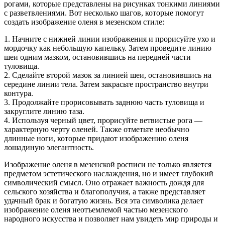
рогами, которые представлены на рисунках тонкими линиями
с разветвлениями. Вот несколько шагов, которые помогут
создать изображение оленя в мезенском стиле:
1. Начните с нижней линии изображения и прорисуйте ухо и
мордочку как небольшую капельку. Затем проведите линию
шеи одним мазком, остановившись на передней части
туловища.
2. Сделайте второй мазок за линией шеи, остановившись на
середине линии тела. Затем закрасьте пространство внутри
контура.
3. Продолжайте прорисовывать заднюю часть туловища и
закруглите линию таза.
4. Используя черный цвет, прорисуйте ветвистые рога —
характерную черту оленей. Также отметьте необычно
длинные ноги, которые придают изображению оленя
лошадиную элегантность.
Изображение оленя в мезенской росписи не только является
предметом эстетического наслаждения, но и имеет глубокий
символический смысл. Оно отражает важность дождя для
сельского хозяйства и благополучия, а также представляет
удачный брак и богатую жизнь. Вся эта символика делает
изображение оленя неотъемлемой частью мезенского
народного искусства и позволяет нам увидеть мир природы и