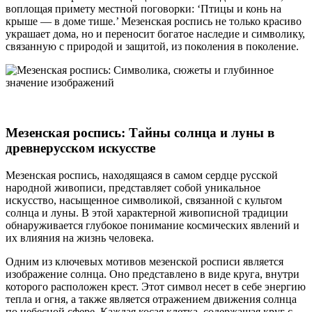
воплощая примету местной поговорки: ‘Птицы и конь на
крыше — в доме тише.’ Мезенская роспись не только красиво
украшает дома, но и переносит богатое наследие и символику,
связанную с природой и защитой, из поколения в поколение.
Мезенская роспись: Тайны солнца и луны в
древнерусском искусстве
Мезенская роспись, находящаяся в самом сердце русской
народной живописи, представляет собой уникальное
искусство, насыщенное символикой, связанной с культом
солнца и луны. В этой характерной живописной традиции
обнаруживается глубокое понимание космических явлений и
их влияния на жизнь человека.
Одним из ключевых мотивов мезенской росписи является
изображение солнца. Оно представлено в виде круга, внутри
которого расположен крест. Этот символ несет в себе энергию
тепла и огня, а также является отражением движения солнца
по небесной сфере. Каждая косая клетка, содержащая круг с