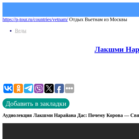
https://p-tour.ru/countries/vetnam/
Отдых Вьетнам из Москвы
Веды
Лакшми Нар
Добавить в закладки
Аудиолекция Лакшми Нарайана Дас: Почему Корова — Св