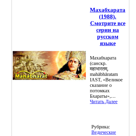
Махабхарата
(1988).
Смотрите все
серии на
русском
языке
Махабхарата
(санскр.
महाभारतम्,
mahābhāratam
IAST, «Великое
сказание о
потомках
Бхараты»,…
Читать Далее
Рубрика:
Ведические