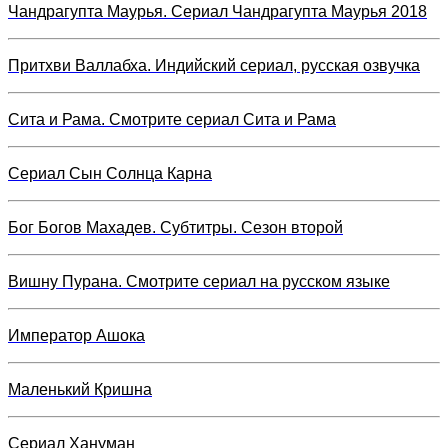
Чандрагупта Маурья. Сериал Чандрагупта Маурья 2018
Притхви Валлабха. Индийский сериал, русская озвучка
Сита и Рама. Смотрите сериал Сита и Рама
Сериал Сын Солнца Карна
Бог Богов Махадев. Субтитры. Сезон второй
Вишну Пурана. Смотрите сериал на русском языке
Император Ашока
Маленький Кришна
Сериал Хануман