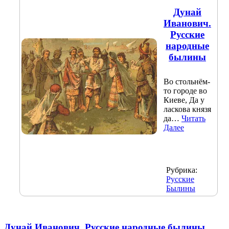
Дунай
Иванович.
Русские
народные
былины
Во стольнём-
то городе во
Киеве, Да у
ласкова князя
да…
Читать
Далее
Рубрика:
Русские
Былины
Дунай Иванович. Русские народные былины