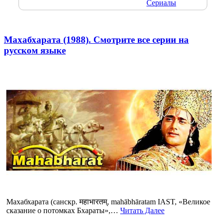
Сериалы
Махабхарата (1988). Смотрите все серии на
русском языке
Махабхарата (санскр. महाभारतम्, mahābhāratam IAST, «Великое
сказание о потомках Бхараты»,…
Читать Далее