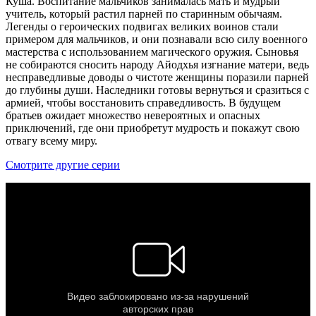
Куша. Воспитание мальчиков занималась мать и мудрый
учитель, который растил парней по старинным обычаям.
Легенды о героических подвигах великих воинов стали
примером для мальчиков, и они познавали всю силу военного
мастерства с использованием магического оружия. Сыновья
не собираются сносить народу Айодхья изгнание матери, ведь
несправедливые доводы о чистоте женщины поразили парней
до глубины души. Наследники готовы вернуться и сразиться с
армией, чтобы восстановить справедливость. В будущем
братьев ожидает множество невероятных и опасных
приключений, где они приобретут мудрость и покажут свою
отвагу всему миру.
Смотрите другие серии