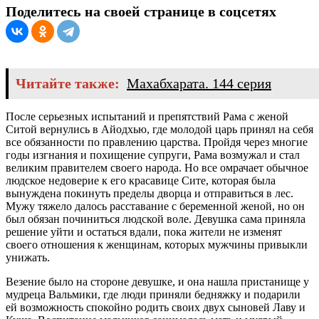
Поделитесь на своей странице в соцсетях
Читайте также:
Махабхарата. 144 серия
После серьезных испытаний и препятствий Рама с женой
Ситой вернулись в Айодхью, где молодой царь принял на себя
все обязанности по правлению царства. Пройдя через многие
годы изгнания и похищение супруги, Рама возмужал и стал
великим правителем своего народа. Но все омрачает обычное
людское недоверие к его красавице Сите, которая была
вынуждена покинуть пределы дворца и отправиться в лес.
Мужу тяжело далось расставание с беременной женой, но он
был обязан починиться людской воле. Девушка сама приняла
решение уйти и остаться вдали, пока жители не изменят
своего отношения к женщинам, которых мужчины привыкли
унижать.
Везение было на стороне девушке, и она нашла пристанище у
мудреца Вальмики, где люди приняли бедняжку и подарили
ей возможность спокойно родить своих двух сыновей Лаву и