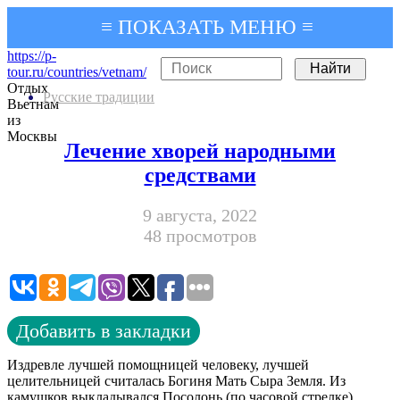
≡ ПОКАЗАТЬ МЕНЮ ≡
https://p-
tour.ru/countries/vetnam/
Отдых
Русские традиции
Вьетнам
из
Москвы
Лечение хворей народными
средствами
9 августа, 2022
48 просмотров
Добавить в закладки
Издревле лучшей помощницей человеку, лучшей
целительницей считалась Богиня Мать Сыра Земля. Из
камушков выкладывался Посолонь (по часовой стрелке)