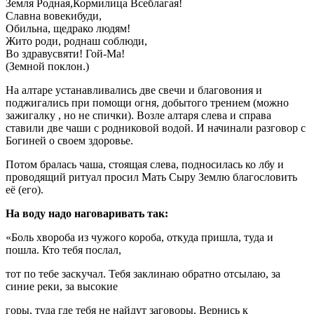
Земля Родная,Кормилица Всеблагая!
Славна вовекибуди,
Обильна, щедрако людям!
Жито роди, роднаш соблюди,
Во здравусвяти! Гой-Ма!
(Земной поклон.)
На алтаре устанавливались две свечи и благовония и
поджигались при помощи огня, добытого трением (можно
зажигалку , но не спички). Возле алтаря слева и справа
ставили две чаши с родниковой водой. И начинали разговор с
Богиней о своем здоровье.
Потом бралась чаша, стоящая слева, подносилась ко лбу и
проводящий ритуал просил Мать Сыру Землю благословить
её (его).
На воду надо наговаривать так:
«Боль хвороба из чужого короба, откуда пришла, туда и
пошла. Кто тебя послал,
тот по тебе заскучал. Тебя заклинаю обратно отсылаю, за
синие реки, за высокие
горы, туда где тебя не найдут заговоры. Вернись к