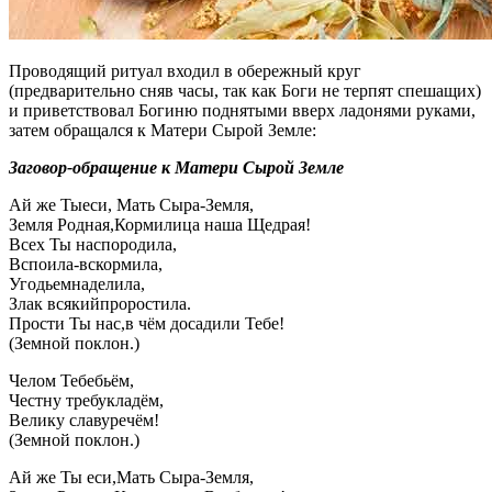
Проводящий ритуал входил в обережный круг
(предварительно сняв часы, так как Боги не терпят спешащих)
и приветствовал Богиню поднятыми вверх ладонями руками,
затем обращался к Матери Сырой Земле:
Заговор-обращение к Матери Сырой Земле
Ай же Тыеси, Мать Сыра-Земля,
Земля Родная,Кормилица наша Щедрая!
Всех Ты наспородила,
Вспоила-вскормила,
Угодьемнаделила,
Злак всякийпроростила.
Прости Ты нас,в чём досадили Тебе!
(Земной поклон.)
Челом Тебебьём,
Честну требукладём,
Велику славуречём!
(Земной поклон.)
Ай же Ты еси,Мать Сыра-Земля,