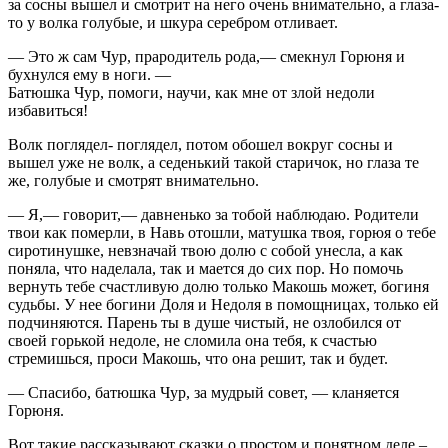
за сосны вышел и смотрит на него очень внимательно, а глаза-
то у волка голубые, и шкура серебром отливает.
— Это ж сам Чур, прародитель рода,— смекнул Горюня и
бухнулся ему в ноги. —
Батюшка Чур, помоги, научи, как мне от злой недоли
избавиться!
Волк поглядел- поглядел, потом обошел вокруг сосны и
вышел уже не волк, а седенький такой старичок, но глаза те
же, голубые и смотрят внимательно.
— Я,— говорит,— давненько за тобой наблюдаю. Родители
твои как померли, в Навь отошли, матушка твоя, горюя о тебе
сиротинушке, невзначай твою долю с собой унесла, а как
поняла, что наделала, так и мается до сих пор. Но помочь
вернуть тебе счастливую долю только Макошь может, богиня
судьбы. У нее богини Доля и Недоля в помощницах, только ей
подчиняются. Парень ты в душе чистый, не озлобился от
своей горькой недоле, не сломила она тебя, к счастью
стремишься, проси Макошь, что она решит, так и будет.
— Спасибо, батюшка Чур, за мудрый совет, — кланяется
Горюня.
Вот такие рассказывают сказки о простом и понятном деле –