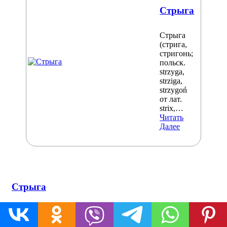
Стрыга
Стрыга
(стрига,
стригонь;
польск.
strzyga,
strziga,
strzygoń
от лат.
strix,…
Читать
Далее
Стрыга
Стрыга (стрига, стригонь; польск. strzyga, strziga,
strzygoń от лат. strix,…
Читать Далее