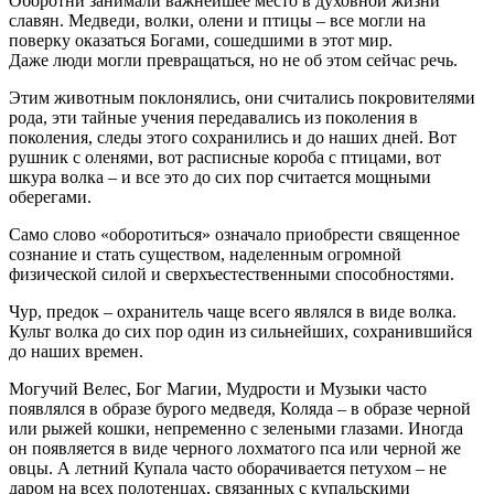
Оборотни занимали важнейшее место в духовной жизни
славян. Медведи, волки, олени и птицы – все могли на
поверку оказаться Богами, сошедшими в этот мир.
Даже люди могли превращаться, но не об этом сейчас речь.
Этим животным поклонялись, они считались покровителями
рода, эти тайные учения передавались из поколения в
поколения, следы этого сохранились и до наших дней. Вот
рушник с оленями, вот расписные короба с птицами, вот
шкура волка – и все это до сих пор считается мощными
оберегами.
Само слово «оборотиться» означало приобрести священное
сознание и стать существом, наделенным огромной
физической силой и сверхъестественными способностями.
Чур, предок – охранитель чаще всего являлся в виде волка.
Культ волка до сих пор один из сильнейших, сохранившийся
до наших времен.
Могучий Велес, Бог Магии, Мудрости и Музыки часто
появлялся в образе бурого медведя, Коляда – в образе черной
или рыжей кошки, непременно с зелеными глазами. Иногда
он появляется в виде черного лохматого пса или черной же
овцы. А летний Купала часто оборачивается петухом – не
даром на всех полотенцах, связанных с купальскими