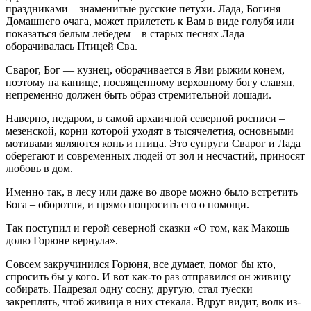
праздниками – знаменитые русские петухи. Лада, Богиня
Домашнего очага, может прилететь к Вам в виде голубя или
показаться белым лебедем – в старых песнях Лада
оборачивалась Птицей Сва.
Сварог, Бог — кузнец, оборачивается в Яви рыжим конем,
поэтому на капище, посвященному верховному богу славян,
непременно должен быть образ стремительной лошади.
Наверно, недаром, в самой архаичной северной росписи –
мезенской, корни которой уходят в тысячелетия, основными
мотивами являются конь и птица. Это супруги Сварог и Лада
оберегают и современных людей от зол и несчастий, приносят
любовь в дом.
Именно так, в лесу или даже во дворе можно было встретить
Бога – оборотня, и прямо попросить его о помощи.
Так поступил и герой северной сказки «О том, как Макошь
долю Горюне вернула».
Совсем закручинился Горюня, все думает, помог бы кто,
спросить бы у кого. И вот как-то раз отправился он живицу
собирать. Надрезал одну сосну, другую, стал туески
закреплять, чтоб живица в них стекала. Вдруг видит, волк из-