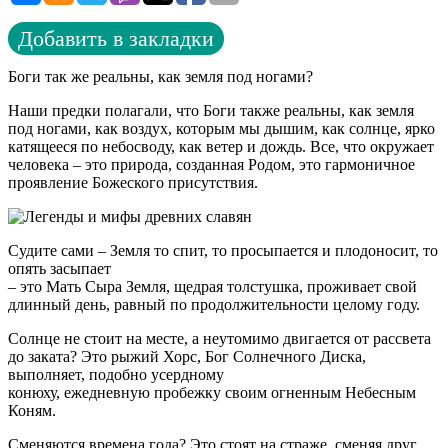
Добавить в закладки
Боги так же реальны, как земля под ногами?
Наши предки полагали, что Боги также реальны, как земля
под ногами, как воздух, которым мы дышим, как солнце, ярко
катящееся по небосводу, как ветер и дождь. Все, что окружает
человека – это природа, созданная Родом, это гармоничное
проявление Божеского присутствия.
Судите сами – Земля то спит, то просыпается и плодоносит, то
опять засыпает
– это Мать Сыра Земля, щедрая толстушка, проживает свой
длинный день, равный по продолжительности целому году.
Солнце не стоит на месте, а неутомимо двигается от рассвета
до заката? Это рыжий Хорс, Бог Солнечного Диска,
выполняет, подобно усердному
конюху, ежедневную пробежку своим огненным Небесным
Коням.
Сменяются времена года? Это стоят на страже, сменяя друг