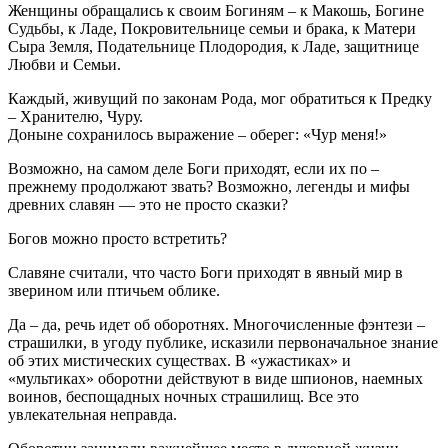
Женщины обращались к своим Богиням – к Макошь, Богине
Судьбы, к Ладе, Покровительнице семьи и брака, к Матери
Сыра Земля, Подательнице Плодородия, к Ладе, защитнице
Любви и Семьи.
Каждый, живущий по законам Рода, мог обратиться к Предку
– Хранителю, Чуру.
Доныне сохранилось выражение – оберег: «Чур меня!»
Возможно, на самом деле Боги приходят, если их по –
прежнему продолжают звать? Возможно, легенды и мифы
древних славян — это не просто сказки?
Богов можно просто встретить?
Славяне считали, что часто Боги приходят в явный мир в
зверином или птичьем облике.
Да – да, речь идет об оборотнях. Многочисленные фэнтези –
страшилки, в угоду публике, исказили первоначальное знание
об этих мистических существах. В «ужастиках» и
«мультиках» оборотни действуют в виде шпионов, наемных
воинов, беспощадных ночных страшилищ. Все это
увлекательная неправда.