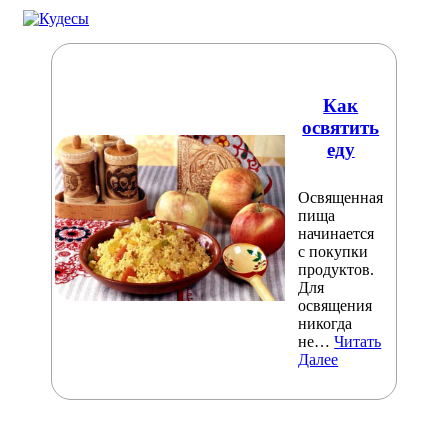
Как
освятить
еду
Освященная
пища
начинается
с покупки
продуктов.
Для
освящения
никогда
не…
Читать
Далее