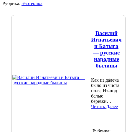
Рубрика:
Эзотерика
Василий
Игнатьевич
и Батыга
— русские
народные
былины
Как из дáлеча
было из чиста
поля, Из-под
белые
березки…
Читать Далее
Рубрика: