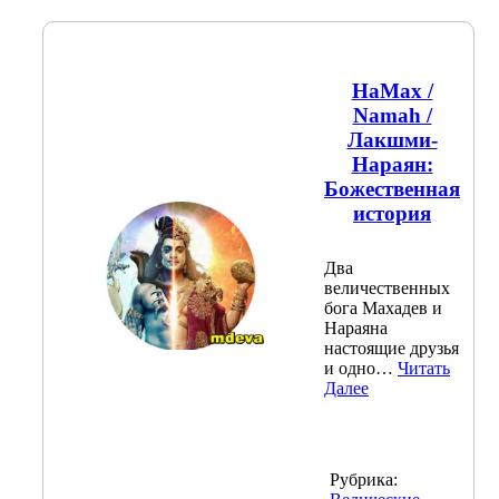
НаМах /
Namah /
Лакшми-
Нараян:
Божественная
история
Два
величественных
бога Махадев и
Нараяна
настоящие друзья
и одно…
Читать
Далее
Рубрика: