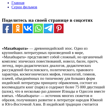
Главная
Серии фильмов
Поделитесь на своей странице в соцсетях
«Махабхарата»
— древнеиндийский эпос. Одно из
крупнейших литературных произведений в мире,
«Махабхарата» представляет собой сложный, но органичный
комплекс эпических повествований, новелл, басен, притч,
легенд, лиро-дидактических диалогов, дидактических
рассуждений богословского, политического, правового
характера, космогонических мифов, генеалогий, гимнов,
плачей, объединённых по типичному для больших форм
индийской литературы принципу обрамления, состоит из
восемнадцати книг (парв) и содержит более 75 000 двустиший
(шлок), что в несколько раз длиннее Илиады и Одиссеи вместе
взятых. «Махабхарата» — источник многих сюжетов и
образов, получивших развитие в литературе народов Южной
и Юго-Восточной Азии. В индийской традиции считается