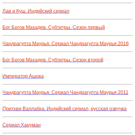
Лав и Куш. Индийский сериал
Бог Богов Махадев. Субтитры. Сезон первый
Чандрагупта Маурья. Сериал Чандрагупта Маурья 2018
Бог Богов Махадев. Субтитры. Сезон второй
Император Ашока
Чандрагупта Маурья. Сериал Чандрагупта Маурья 2011
Притхви Валлабха. Индийский сериал, русская озвучка
Сериал Хануман