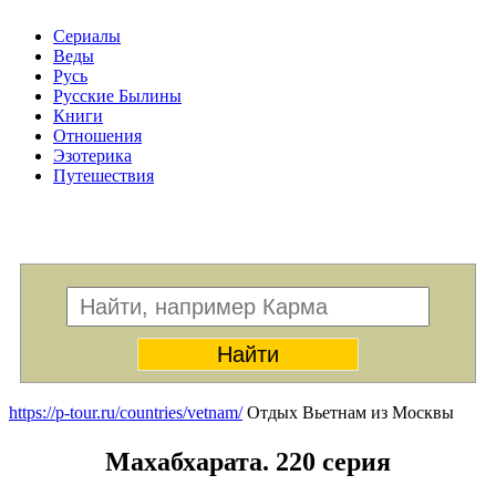
Сериалы
Веды
Русь
Русские Былины
Книги
Отношения
Эзотерика
Путешествия
Меню
https://p-tour.ru/countries/vetnam/
Отдых Вьетнам из Москвы
Махабхарата. 220 серия