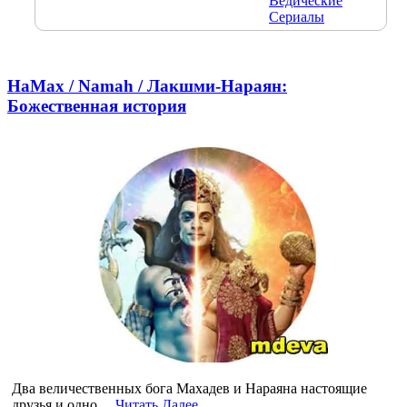
Ведические
Сериалы
НаМах / Namah / Лакшми-Нараян:
Божественная история
Два величественных бога Махадев и Нараяна настоящие
друзья и одно…
Читать Далее