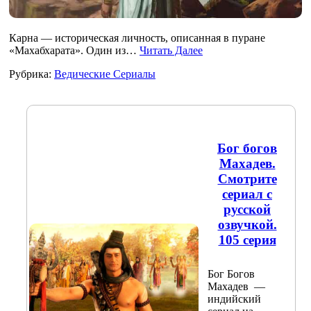
Карна — историческая личность, описанная в пуране
«Махабхарата». Один из…
Читать Далее
Рубрика:
Ведические Сериалы
Бог богов
Махадев.
Смотрите
сериал с
русской
озвучкой.
105 серия
Бог Богов
Махадев —
индийский