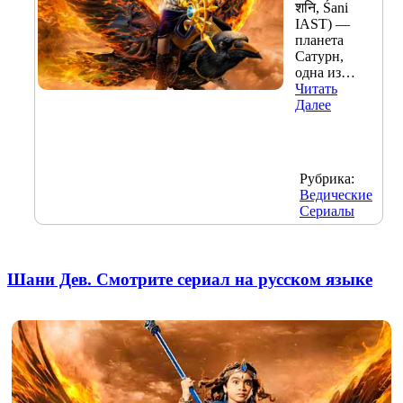
शनि, Śani
IAST) —
планета
Сатурн,
одна из…
Читать
Далее
Рубрика:
Ведические
Сериалы
Шани Дев. Смотрите сериал на русском языке