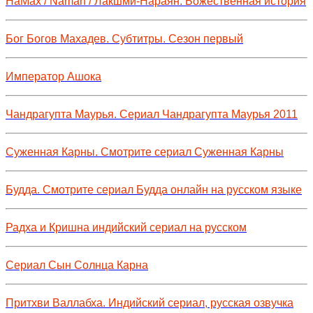
НаМах / Namah / Лакшми-Нараян: Божественная история
Бог Богов Махадев. Субтитры. Сезон первый
Император Ашока
Чандрагупта Маурья. Сериал Чандрагупта Маурья 2011
Суженная Карны. Смотрите сериал Суженная Карны
Будда. Смотрите сериал Будда онлайн на русском языке
Радха и Кришна индийский сериал на русском
Сериал Сын Солнца Карна
Притхви Валлабха. Индийский сериал, русская озвучка