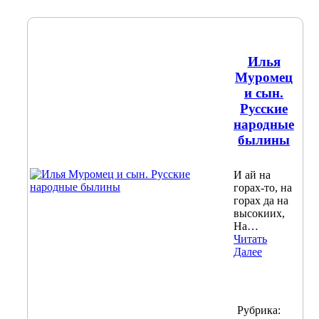
Илья
Муромец
и сын.
Русские
народные
былины
И ай на
горах-то, на
горах да на
высокиих,
На…
Читать
Далее
Рубрика: