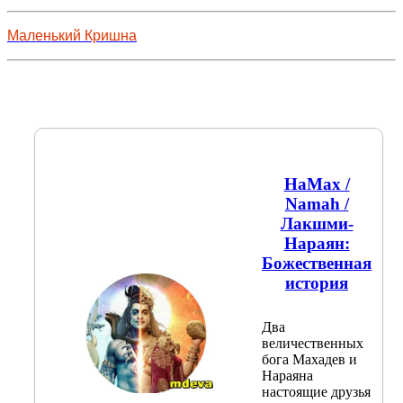
Маленький Кришна
НаМах /
Namah /
Лакшми-
Нараян:
Божественная
история
Два
величественных
бога Махадев и
Нараяна
настоящие друзья