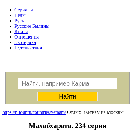
Сериалы
Веды
Русь
Русские Былины
Книги
Отношения
Эзотерика
Путешествия
Меню
https://p-tour.ru/countries/vetnam/
Отдых Вьетнам из Москвы
Махабхарата. 234 серия