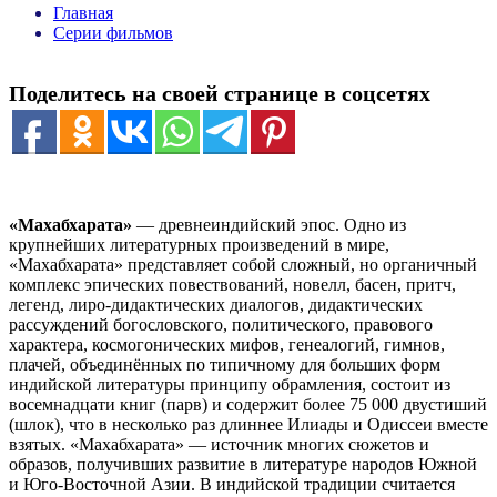
Главная
Серии фильмов
Поделитесь на своей странице в соцсетях
«Махабхарата»
— древнеиндийский эпос. Одно из
крупнейших литературных произведений в мире,
«Махабхарата» представляет собой сложный, но органичный
комплекс эпических повествований, новелл, басен, притч,
легенд, лиро-дидактических диалогов, дидактических
рассуждений богословского, политического, правового
характера, космогонических мифов, генеалогий, гимнов,
плачей, объединённых по типичному для больших форм
индийской литературы принципу обрамления, состоит из
восемнадцати книг (парв) и содержит более 75 000 двустиший
(шлок), что в несколько раз длиннее Илиады и Одиссеи вместе
взятых. «Махабхарата» — источник многих сюжетов и
образов, получивших развитие в литературе народов Южной
и Юго-Восточной Азии. В индийской традиции считается