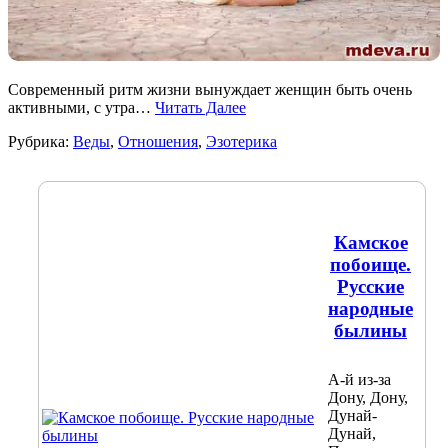
Современный ритм жизни вынуждает женщин быть очень
активными, с утра…
Читать Далее
Рубрика:
Веды
,
Отношения
,
Эзотерика
Камское
побоище.
Русские
народные
былины
А-й из-за
Дону, Дону,
Дунай-
Дунай,