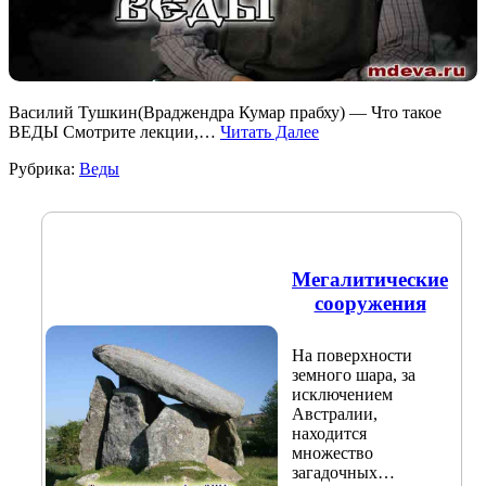
Василий Тушкин(Враджендра Кумар прабху) — Что такое
ВЕДЫ Смотрите лекции,…
Читать Далее
Рубрика:
Веды
Мегалитические
сооружения
На поверхности
земного шара, за
исключением
Австралии,
находится
множество
загадочных…