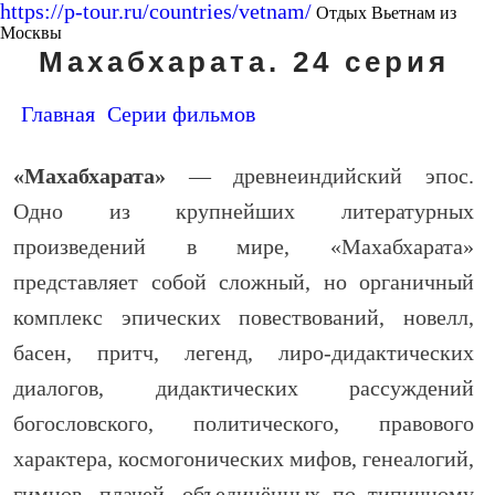
https://p-tour.ru/countries/vetnam/
Отдых Вьетнам из
Москвы
Махабхарата. 24 серия
Главная
Серии фильмов
«Махабхарата»
— древнеиндийский эпос.
Одно из крупнейших литературных
произведений в мире, «Махабхарата»
представляет собой сложный, но органичный
комплекс эпических повествований, новелл,
басен, притч, легенд, лиро-дидактических
диалогов, дидактических рассуждений
богословского, политического, правового
характера, космогонических мифов, генеалогий,
гимнов, плачей, объединённых по типичному