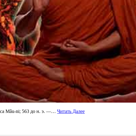
ch-ca Mâu-ni; 563 до н. э. —…
Читать Далее