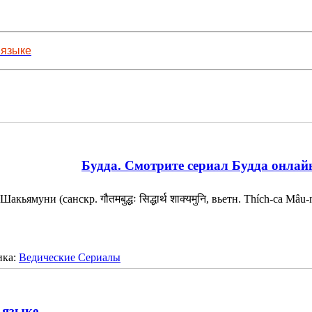
 языке
Будда. Смотрите сериал Будда онлай
Шакьямуни (санскр. गौतमबुद्धः सिद्धार्थ शाक्यमुनि, вьетн. Thích-ca Mâ
ика:
Ведические Сериалы
 языке