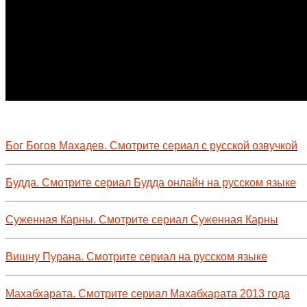
Бог Богов Махадев. Смотрите сериал с русской озвучкой
Будда. Смотрите сериал Будда онлайн на русском языке
Суженная Карны. Смотрите сериал Суженная Карны
Вишну Пурана. Смотрите сериал на русском языке
Махабхарата. Смотрите сериал Махабхарата 2013 года