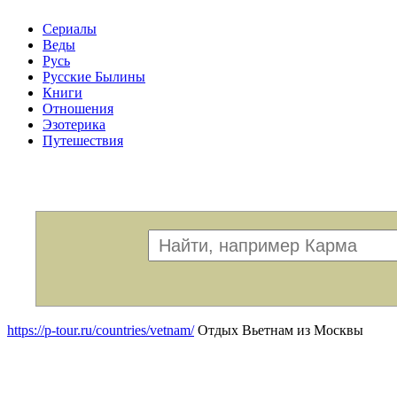
Сериалы
Веды
Русь
Русские Былины
Книги
Отношения
Эзотерика
Путешествия
Меню
https://p-tour.ru/countries/vetnam/
Отдых Вьетнам из Москвы