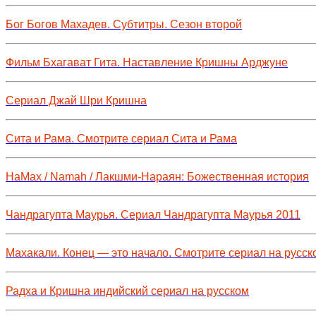
Бог Богов Махадев. Субтитры. Сезон второй
Фильм Бхагават Гита. Наставление Кришны Арджуне
Сериал Джай Шри Кришна
Сита и Рама. Смотрите сериал Сита и Рама
НаМах / Namah / Лакшми-Нараян: Божественная история
Чандрагупта Маурья. Сериал Чандрагупта Маурья 2011
Махакали. Конец — это начало. Смотрите сериал на русск
Радха и Кришна индийский сериал на русском