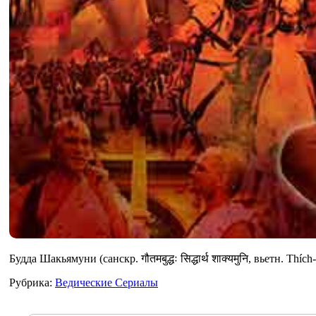
Будда Шакьямуни (санскр. गौतमबुद्धः सिद्धार्थ शाक्यमुनि, вьетн. Thí
Рубрика:
Ведические Сериалы