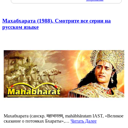
Махабхарата (1988). Смотрите все серии на
русском языке
Махабхарата (санскр. महाभारतम्, mahābhāratam IAST, «Великое
сказание о потомках Бхараты»,…
Читать Далее