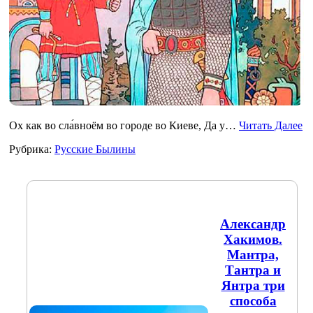
Ох как во сла́вноём во городе во Киеве, Да у…
Читать Далее
Рубрика:
Русские Былины
Александр
Хакимов.
Мантра,
Тантра и
Янтра три
способа