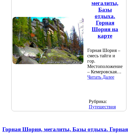
мегалиты,
Базы
отдыха.
Горная
Шория на
карте
Горная Шория –
смесь тайги и
гор.
Местоположение
– Кемеровская…
Читать Далее
Рубрика:
Путешествия
Горная Шория, мегалиты, Базы отдыха. Горная