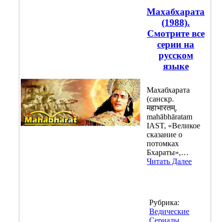
Махабхарата
(1988).
Смотрите все
серии на
русском
языке
Махабхарата
(санскр.
महाभारतम्,
mahābhāratam
IAST, «Великое
сказание о
потомках
Бхараты»,…
Читать Далее
Рубрика:
Ведические
Сериалы