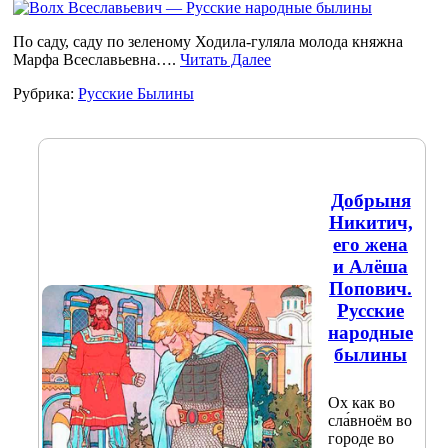
По саду, саду по зеленому Ходила-гуляла молода княжна
Марфа Всеславьевна….
Читать Далее
Рубрика:
Русские Былины
Добрыня
Никитич,
его жена
и Алёша
Попович.
Русские
народные
былины
Ох как во
сла́вноём во
городе во