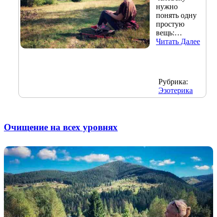
нужно
понять одну
простую
вещь:…
Читать Далее
Рубрика:
Эзотерика
Очищение на всех уровнях