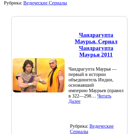
Рубрика:
Ведические Сериалы
Чандрагупта
Маурья. Сериал
Чандрагупта
Маурья 2011
Чандрагупта Маурья —
первый в истории
объединитель Индии,
основавший
империю Маурьев (правил
в 322—298…
Читать
Далее
Рубрика:
Ведические
Сериалы