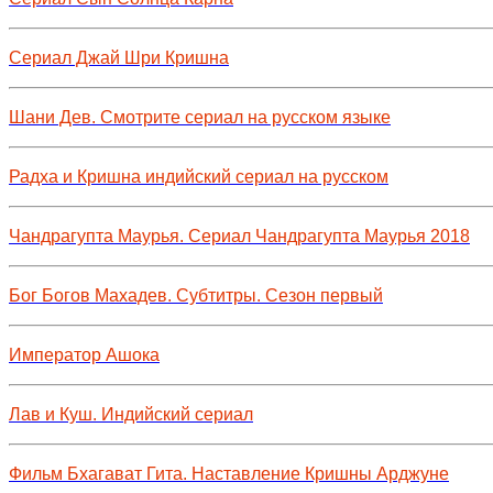
Сериал Джай Шри Кришна
Шани Дев. Смотрите сериал на русском языке
Радха и Кришна индийский сериал на русском
Чандрагупта Маурья. Сериал Чандрагупта Маурья 2018
Бог Богов Махадев. Субтитры. Сезон первый
Император Ашока
Лав и Куш. Индийский сериал
Фильм Бхагават Гита. Наставление Кришны Арджуне