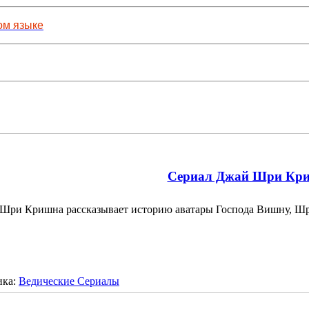
ом языке
Сериал Джай Шри Кр
Шри Кришна рассказывает историю аватары Господа Вишну,
ика:
Ведические Сериалы