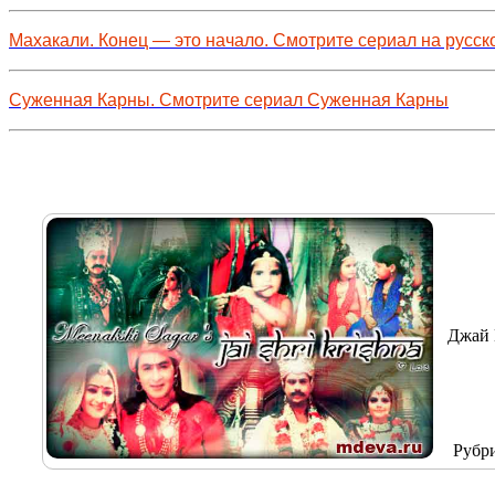
Махакали. Конец — это начало. Смотрите сериал на русск
Суженная Карны. Смотрите сериал Суженная Карны
Джай 
Рубр