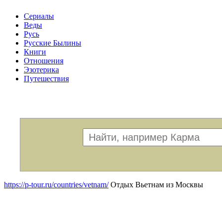
Сериалы
Веды
Русь
Русские Былины
Книги
Отношения
Эзотерика
Путешествия
Меню
https://p-tour.ru/countries/vetnam/
Отдых Вьетнам из Москвы