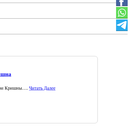
ишна
 Шри Кришны….
Читать Далее