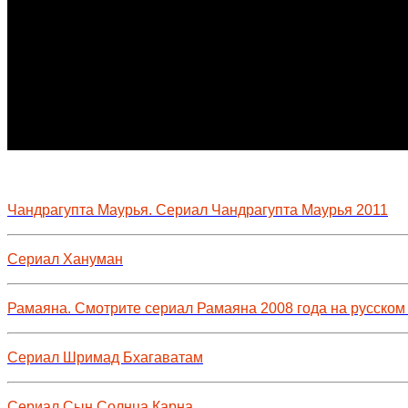
Чандрагупта Маурья. Сериал Чандрагупта Маурья 2011
Сериал Хануман
Рамаяна. Смотрите сериал Рамаяна 2008 года на русском
Сериал Шримад Бхагаватам
Сериал Сын Солнца Карна