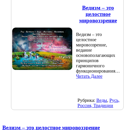
Ведизм – это
целостное
мировоззрение
Ведизм – это
целостное
мировоззрение,
ведание
основополагающих
принципов
гармоничного
функционирования…
Читать Далее
Рубрика:
Веды
,
Русь,
Россия, Традиции
Ведизм – это целостное мировоззрение