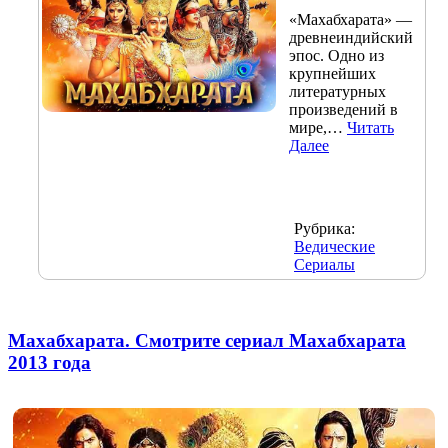
«Махабхарата» —
древнеиндийский
эпос. Одно из
крупнейших
литературных
произведений в
мире,…
Читать
Далее
Рубрика:
Ведические
Сериалы
Махабхарата. Смотрите сериал Махабхарата
2013 года