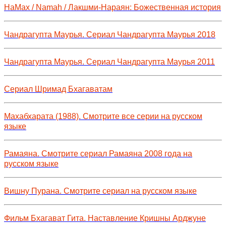
НаМах / Namah / Лакшми-Нараян: Божественная история
Чандрагупта Маурья. Сериал Чандрагупта Маурья 2018
Чандрагупта Маурья. Сериал Чандрагупта Маурья 2011
Сериал Шримад Бхагаватам
Махабхарата (1988). Смотрите все серии на русском
языке
Рамаяна. Смотрите сериал Рамаяна 2008 года на
русском языке
Вишну Пурана. Смотрите сериал на русском языке
Фильм Бхагават Гита. Наставление Кришны Арджуне