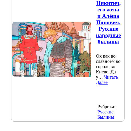
Никитич,
его жена
и Алёша
Попович.
Русские
народные
былины
Ох как во
сла́вноём во
городе во
Киеве, Да
у…
Читать
Далее
Рубрика:
Русские
Былины