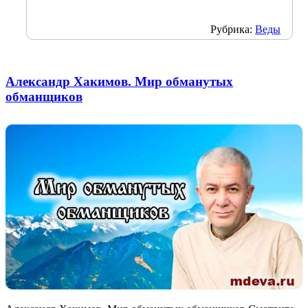
Рубрика:
Веды
Александр Хакимов. Мир обманутых
обманщиков