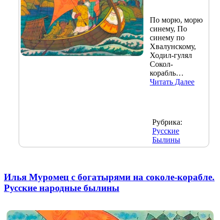
По морю, морю
синему, По
синему по
Хвалунскому,
Ходил-гулял
Сокол-
корабль…
Читать Далее
Рубрика:
Русские
Былины
Илья Муромец с богатырями на соколе-корабле.
Русские народные былины