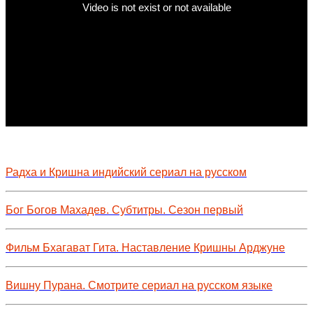
Радха и Кришна индийский сериал на русском
Бог Богов Махадев. Субтитры. Сезон первый
Фильм Бхагават Гита. Наставление Кришны Арджуне
Вишну Пурана. Смотрите сериал на русском языке