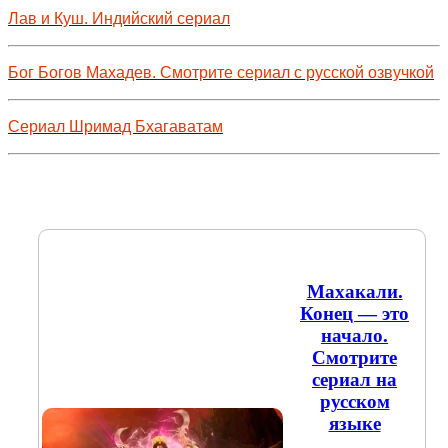
Лав и Куш. Индийский сериал
Бог Богов Махадев. Смотрите сериал с русской озвучкой
Сериал Шримад Бхагаватам
Махакали.
Конец — это
начало.
Смотрите
сериал на
русском
языке