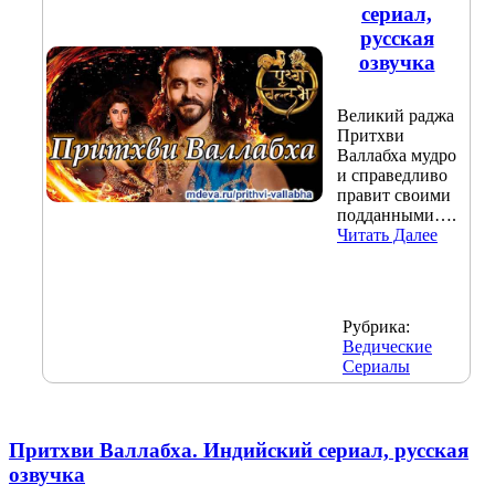
сериал,
русская
озвучка
Великий раджа
Притхви
Валлабха мудро
и справедливо
правит своими
подданными….
Читать Далее
Рубрика:
Ведические
Сериалы
Притхви Валлабха. Индийский сериал, русская
озвучка