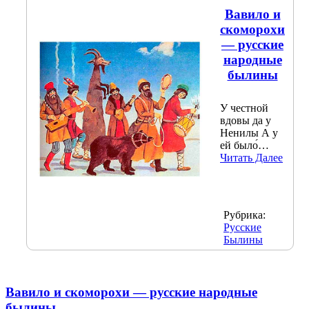
Вавило и
скоморохи
— русские
народные
былины
У честной
вдовы да у
Ненилы А у
ей было́…
Читать Далее
Рубрика:
Русские
Былины
Вавило и скоморохи — русские народные
былины