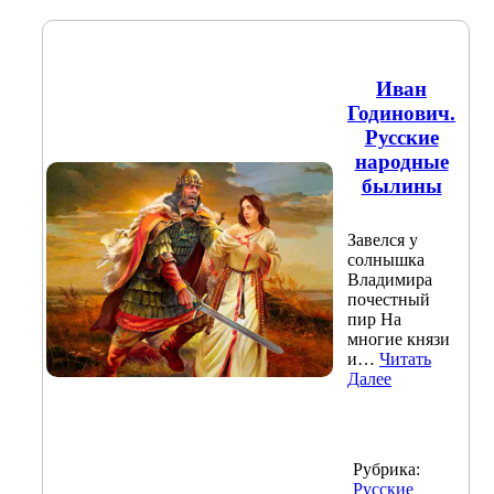
Иван
Годинович.
Русские
народные
былины
Завелся у
солнышка
Владимира
почестный
пир На
многие князи
и…
Читать
Далее
Рубрика:
Русские