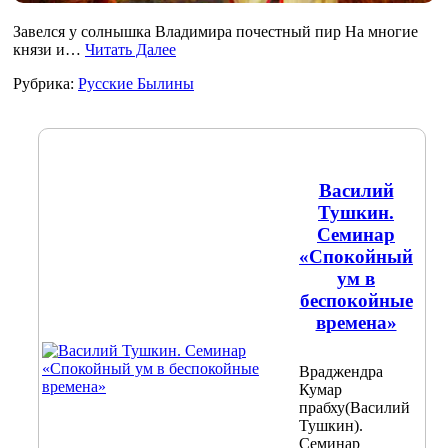
Завелся у солнышка Владимира почестный пир На многие
князи и…
Читать Далее
Рубрика:
Русские Былины
Василий
Тушкин.
Семинар
«Спокойный
ум в
беспокойные
времена»
Враджендра
Кумар
прабху(Василий
Тушкин).
Семинар