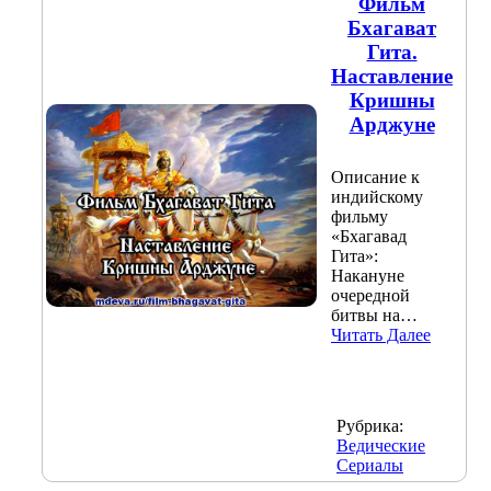
Фильм
Бхагават
Гита.
Наставление
Кришны
Арджуне
Описание к
индийскому
фильму
«Бхагавад
Гита»:
Накануне
очередной
битвы на…
Читать Далее
Рубрика:
Ведические
Сериалы