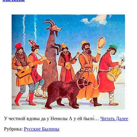
У честной вдовы да у Ненилы А у ей было́…
Читать Далее
Рубрика:
Русские Былины