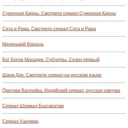
Суженная Карны. Смотрите сериал Суженная Карны
Сита и Рама. Смотрите сериал Сита и Рама
Маленький Кришна
Бог Богов Махадев. Субтитры. Сезон первый
Шани Дев. Смотрите сериал на русском языке
Притхви Валлабха. Индийский сериал, русская озвучка
Сериал Шримад Бхагаватам
Сериал Хануман