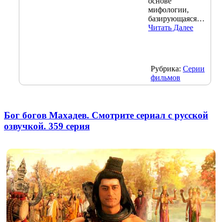
основе
мифологии,
базирующаяся…
Читать Далее
Рубрика:
Серии
фильмов
Бог богов Махадев. Смотрите сериал с русской
озвучкой. 359 серия