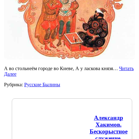
А во стольнеём городе во Киеве, А у ласкова князя…
Читать
Далее
Рубрика:
Русские Былины
Александр
Хакимов.
Бескорыстное
служение.