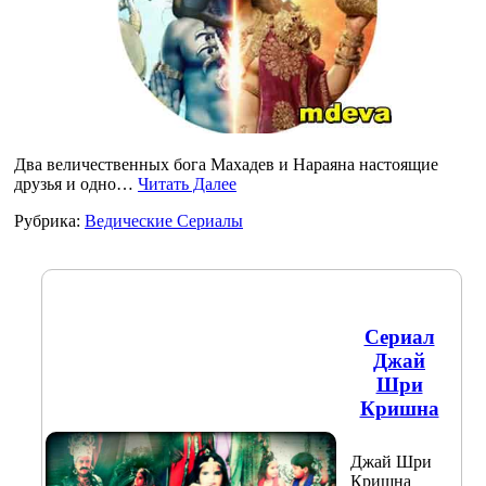
Два величественных бога Махадев и Нараяна настоящие
друзья и одно…
Читать Далее
Рубрика:
Ведические Сериалы
Сериал
Джай
Шри
Кришна
Джай Шри
Кришна