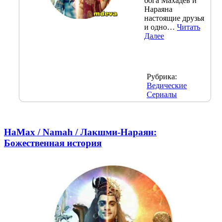
бога Махадев и
Нараяна
настоящие друзья
и одно…
Читать
Далее
Рубрика:
Ведические
Сериалы
НаМах / Namah / Лакшми-Нараян:
Божественная история