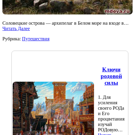
Соловецкие острова — архипелаг в Белом море на входе в…
Читать Далее
Рубрика:
Путешествия
Ключи
родовой
силы
1. Для
усиления
своего РОДа
и Его
процветания
изучай
РОДовую…