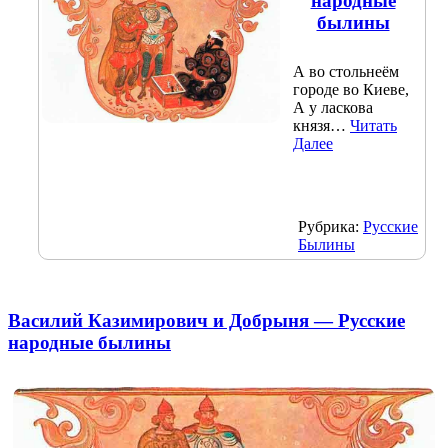
народные
былины
А во стольнеём
городе во Киеве,
А у ласкова
князя…
Читать
Далее
Рубрика:
Русские
Былины
Василий Казимирович и Добрыня — Русские
народные былины