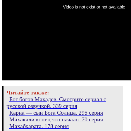
Читайте также:
Бог богов Махадев. Смотрите сериал с
русской озвучкой. 339 серия
Карна — сын Бога Солнца. 295 серия
Махакали конец это начало. 70 серия
Махабхарата. 178 серия