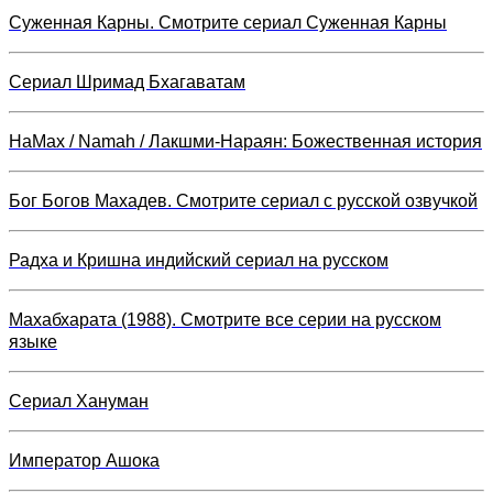
Суженная Карны. Смотрите сериал Суженная Карны
Сериал Шримад Бхагаватам
НаМах / Namah / Лакшми-Нараян: Божественная история
Бог Богов Махадев. Смотрите сериал с русской озвучкой
Радха и Кришна индийский сериал на русском
Махабхарата (1988). Смотрите все серии на русском
языке
Сериал Хануман
Император Ашока