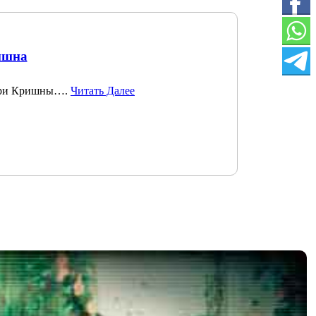
ишна
 Шри Кришны….
Читать Далее