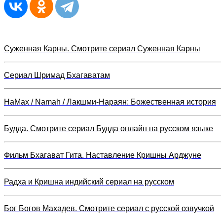
Суженная Карны. Смотрите сериал Суженная Карны
Сериал Шримад Бхагаватам
НаМах / Namah / Лакшми-Нараян: Божественная история
Будда. Смотрите сериал Будда онлайн на русском языке
Фильм Бхагават Гита. Наставление Кришны Арджуне
Радха и Кришна индийский сериал на русском
Бог Богов Махадев. Смотрите сериал с русской озвучкой