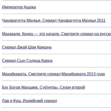
Император Ашока
Чандрагупта Маурья. Сериал Чандрагупта Маурья 2011
Махакали. Конец — это начало. Смотрите сериал на русск
Сериал Джай Шри Кришна
Сериал Сын Солнца Карна
Махабхарата. Смотрите сериал Махабхарата 2013 года
Бог Богов Махадев. Субтитры. Сезон второй
Лав и Куш. Индийский сериал