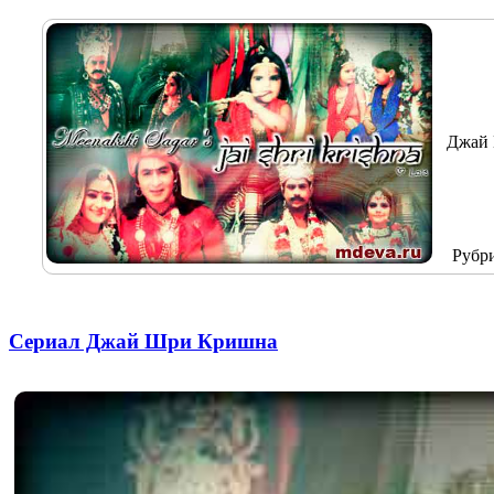
Джай 
Рубр
Сериал Джай Шри Кришна