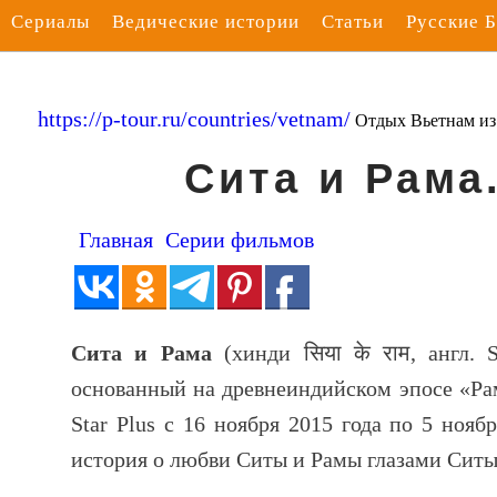
Сериалы
Ведические истории
Статьи
Русские 
https://p-tour.ru/countries/vetnam/
Отдых Вьетнам и
Сита и Рама
Главная
Серии фильмов
Сита и Рама
(хинди
सिया के राम
, англ.
основанный на древнеиндийском эпосе «Ра
Star Plus с 16 ноября 2015 года по 5 нояб
история о любви Ситы и Рамы глазами Ситы