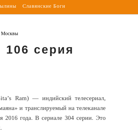
Былины
Славянские Боги
з Москвы
. 106 серия
Sita’s Ram
) — индийский телесериал,
маяна» и транслируемый на телеканале
ря 2016 года. В сериале 304 серии. Это
.