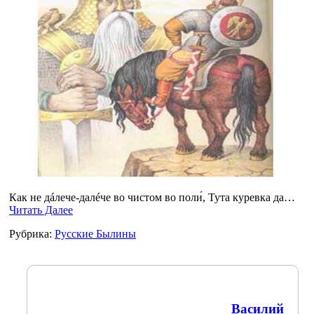
Как не дáлече-далéче во чистом во поли́, Тута куревка да…
Читать Далее
Рубрика:
Русские Былины
Василий