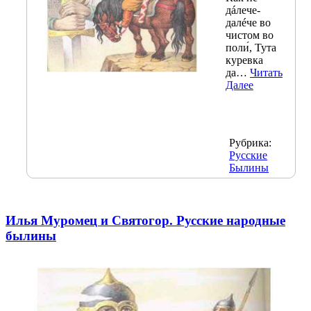
дáлече-
далéче во
чистом во
поли́, Тута
куревка
да…
Читать
Далее
Рубрика:
Русские
Былины
Илья Муромец и Святогор. Русские народные
былины