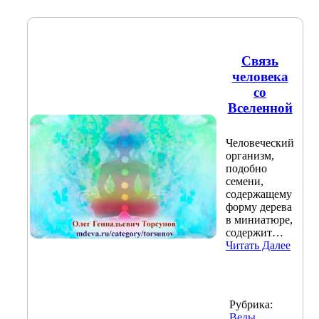
Связь
человека
со
Вселенной
Человеческий
организм,
подобно
семени,
содержащему
форму дерева
в миниатюре,
содержит…
Читать Далее
Рубрика:
Веды
,