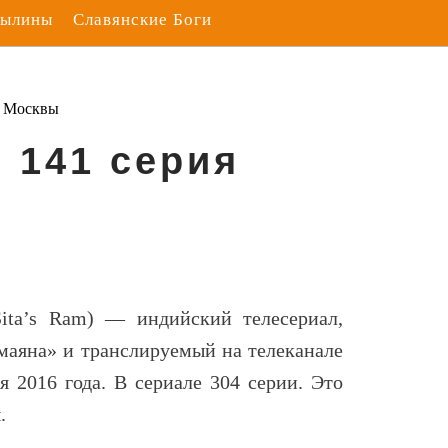
Былины
Славянские Боги
з Москвы
. 141 серия
Sita’s Ram
) — индийский телесериал,
маяна» и транслируемый на телеканале
ря 2016 года. В сериале 304 серии. Это
.