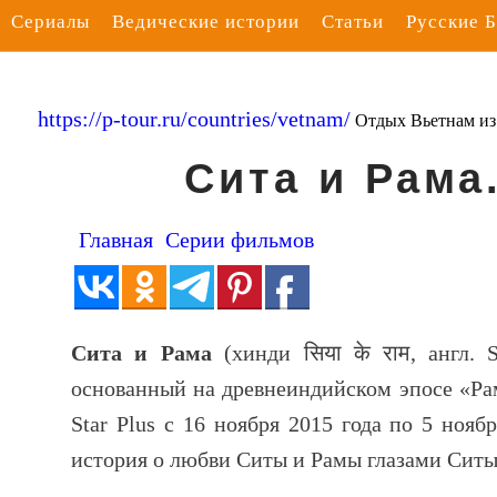
Сериалы
Ведические истории
Статьи
Русские 
https://p-tour.ru/countries/vetnam/
Отдых Вьетнам и
Сита и Рама
Главная
Серии фильмов
Сита и Рама
(хинди
सिया के राम
, англ.
основанный на древнеиндийском эпосе «Ра
Star Plus с 16 ноября 2015 года по 5 нояб
история о любви Ситы и Рамы глазами Ситы