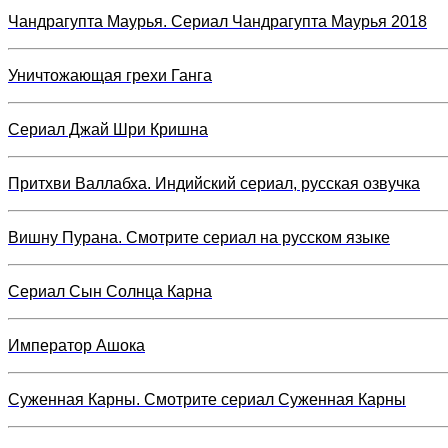
Чандрагупта Маурья. Сериал Чандрагупта Маурья 2018
Уничтожающая грехи Ганга
Сериал Джай Шри Кришна
Притхви Валлабха. Индийский сериал, русская озвучка
Вишну Пурана. Смотрите сериал на русском языке
Сериал Сын Солнца Карна
Император Ашока
Суженная Карны. Смотрите сериал Суженная Карны