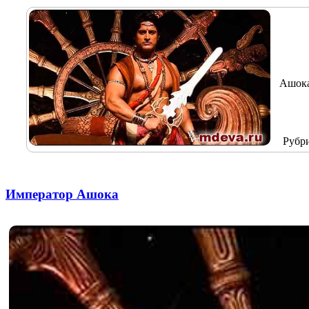
Ашока
Рубр
Император Ашока