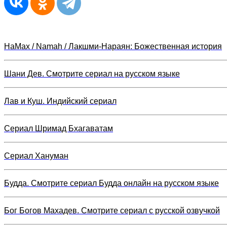
НаМах / Namah / Лакшми-Нараян: Божественная история
Шани Дев. Смотрите сериал на русском языке
Лав и Куш. Индийский сериал
Сериал Шримад Бхагаватам
Сериал Хануман
Будда. Смотрите сериал Будда онлайн на русском языке
Бог Богов Махадев. Смотрите сериал с русской озвучкой