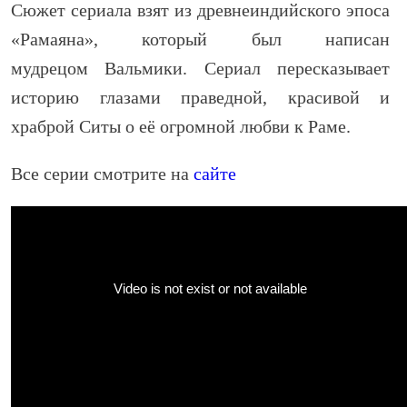
Сюжет сериала взят из древнеиндийского эпоса
«Рамаяна», который был написан
мудрецом Вальмики. Сериал пересказывает
историю глазами праведной, красивой и
храброй Ситы о её огромной любви к Раме.
Все серии смотрите на
сайте