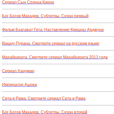
Сериал Сын Солнца Карна
Бог Богов Махадев. Субтитры. Сезон первый
Фильм Бхагават Гита. Наставление Кришны Арджуне
Вишну Пурана. Смотрите сериал на русском языке
Махабхарата. Смотрите сериал Махабхарата 2013 года
Сериал Хануман
Император Ашока
Сита и Рама. Смотрите сериал Сита и Рама
Бог Богов Махадев. Субтитры. Сезон второй