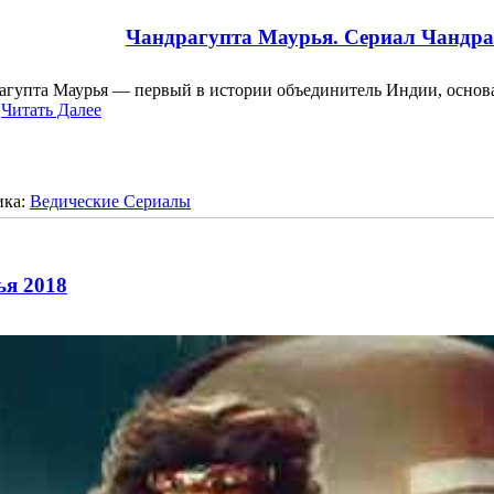
Чандрагупта Маурья. Сериал Чандра
агупта Маурья — первый в истории объединитель Индии, осно
…
Читать Далее
ика:
Ведические Сериалы
ья 2018