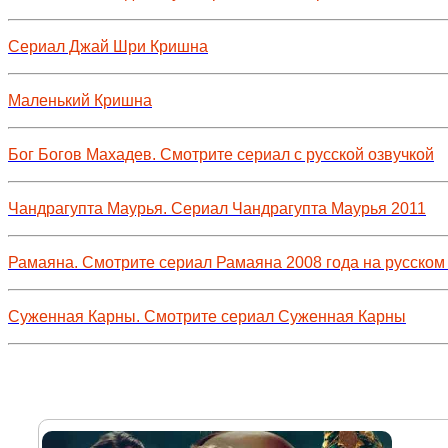
Сериал Джай Шри Кришна
Маленький Кришна
Бог Богов Махадев. Смотрите сериал с русской озвучкой
Чандрагупта Маурья. Сериал Чандрагупта Маурья 2011
Рамаяна. Смотрите сериал Рамаяна 2008 года на русском
Суженная Карны. Смотрите сериал Суженная Карны