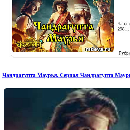
Чандр
298
Рубр
Чандрагупта Маурья. Сериал Чандрагупта Маур