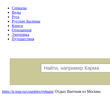
Сериалы
Веды
Русь
Русские Былины
Книги
Отношения
Эзотерика
Путешествия
Меню
https://p-tour.ru/countries/vetnam/
Отдых Вьетнам из Москвы