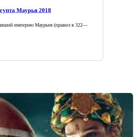
гупта Маурья 2018
вавший империю Маурьев (правил в 322—