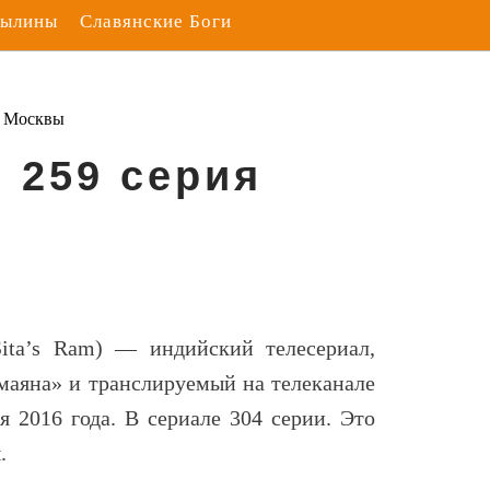
Былины
Славянские Боги
з Москвы
. 259 серия
Sita’s Ram
) — индийский телесериал,
маяна» и транслируемый на телеканале
ря 2016 года. В сериале 304 серии. Это
.