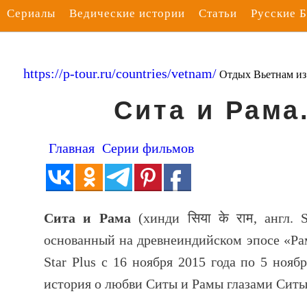
Сериалы
Ведические истории
Статьи
Русские 
https://p-tour.ru/countries/vetnam/
Отдых Вьетнам и
Сита и Рама
Главная
Серии фильмов
Сита и Рама
(хинди
सिया के राम
, англ.
основанный на древнеиндийском эпосе «Ра
Star Plus с 16 ноября 2015 года по 5 нояб
история о любви Ситы и Рамы глазами Ситы