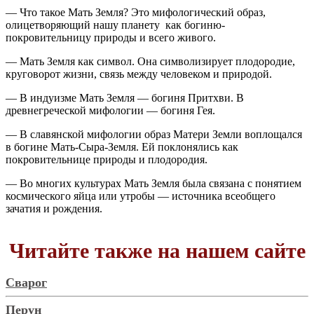
— Что такое Мать Земля? Это мифологический образ,
олицетворяющий нашу планету как богиню-
покровительницу природы и всего живого.
— Мать Земля как символ. Она символизирует плодородие,
круговорот жизни, связь между человеком и природой.
— В индуизме Мать Земля — богиня Притхви. В
древнегреческой мифологии — богиня Гея.
— В славянской мифологии образ Матери Земли воплощался
в богине Мать-Сыра-Земля. Ей поклонялись как
покровительнице природы и плодородия.
— Во многих культурах Мать Земля была связана с понятием
космического яйца или утробы — источника всеобщего
зачатия и рождения.
Читайте также на нашем сайте
Сварог
Перун