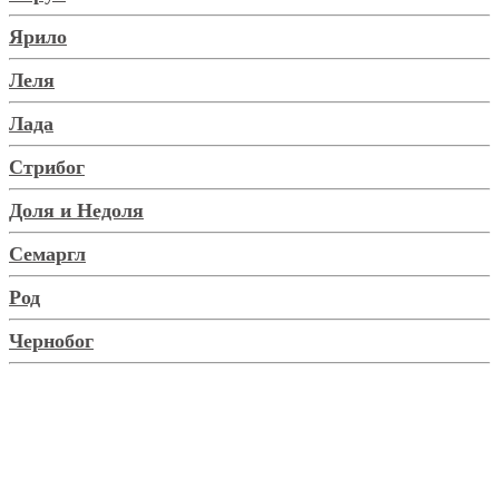
Ярило
Леля
Лада
Стрибог
Доля и Недоля
Семаргл
Род
Чернобог