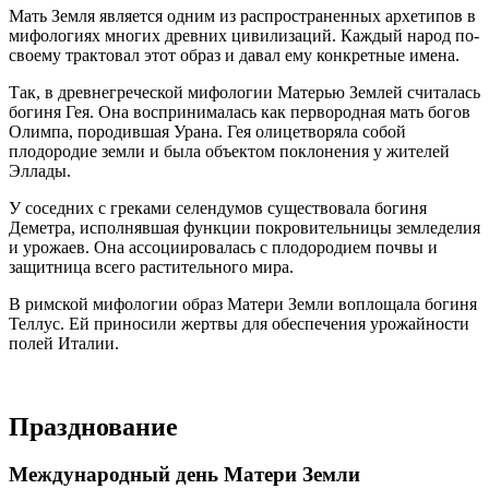
Мать Земля является одним из распространенных архетипов в
мифологиях многих древних цивилизаций. Каждый народ по-
своему трактовал этот образ и давал ему конкретные имена.
Так, в древнегреческой мифологии Матерью Землей считалась
богиня Гея. Она воспринималась как первородная мать богов
Олимпа, породившая Урана. Гея олицетворяла собой
плодородие земли и была объектом поклонения у жителей
Эллады.
У соседних с греками селендумов существовала богиня
Деметра, исполнявшая функции покровительницы земледелия
и урожаев. Она ассоциировалась с плодородием почвы и
защитница всего растительного мира.
В римской мифологии образ Матери Земли воплощала богиня
Теллус. Ей приносили жертвы для обеспечения урожайности
полей Италии.
Празднование
Международный день Матери Земли