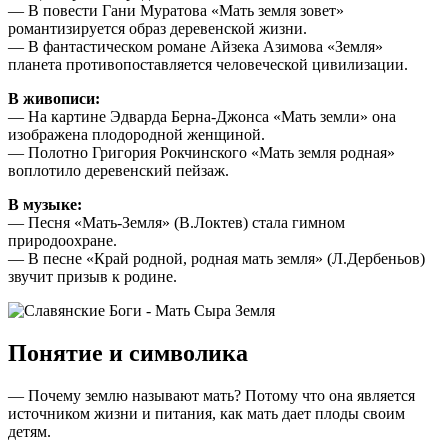
— В повести Гани Муратова «Мать земля зовет»
романтизируется образ деревенской жизни.
— В фантастическом романе Айзека Азимова «Земля»
планета противопоставляется человеческой цивилизации.
В живописи:
— На картине Эдварда Берна-Джонса «Мать земли» она
изображена плодородной женщиной.
— Полотно Григория Рокчинского «Мать земля родная»
воплотило деревенский пейзаж.
В музыке:
— Песня «Мать-Земля» (В.Локтев) стала гимном
природоохране.
— В песне «Край родной, родная мать земля» (Л.Дербеньов)
звучит призыв к родине.
Понятие и символика
— Почему землю называют мать? Потому что она является
источником жизни и питания, как мать дает плоды своим
детям.