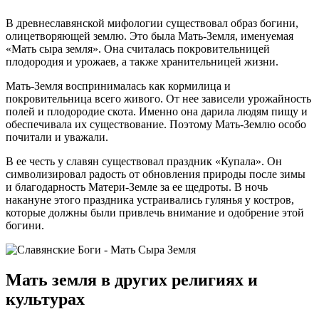
В древнеславянской мифологии существовал образ богини,
олицетворяющей землю. Это была Мать-Земля, именуемая
«Мать сыра земля». Она считалась покровительницей
плодородия и урожаев, а также хранительницей жизни.
Мать-Земля воспринималась как кормилица и
покровительница всего живого. От нее зависели урожайность
полей и плодородие скота. Именно она дарила людям пищу и
обеспечивала их существование. Поэтому Мать-Землю особо
почитали и уважали.
В ее честь у славян существовал праздник «Купала». Он
символизировал радость от обновления природы после зимы
и благодарность Матери-Земле за ее щедроты. В ночь
накануне этого праздника устраивались гулянья у костров,
которые должны были привлечь внимание и одобрение этой
богини.
Мать земля в других религиях и
культурах