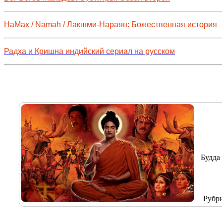
НаМах / Namah / Лакшми-Нараян: Божественная история
Радха и Кришна индийский сериал на русском
Будда 
Рубр