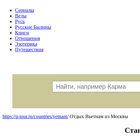
Сериалы
Веды
Русь
Русские Былины
Книги
Отношения
Эзотерика
Путешествия
Меню
https://p-tour.ru/countries/vetnam/
Отдых Вьетнам из Москвы
Ста