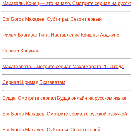
Махакали. Конец — это начало. Смотрите сериал на русск
Бог Богов Махадев. Субтитры. Сезон первый
Фильм Бхагават Гита. Наставление Кришны Арджуне
Сериал Хануман
Махабхарата. Смотрите сериал Махабхарата 2013 года
Сериал Шримад Бхагаватам
Будда. Смотрите сериал Будда онлайн на русском языке
Бог Богов Махадев. Смотрите сериал с русской озвучкой
Бог Богов Махадев. Субтитры. Сезон второй