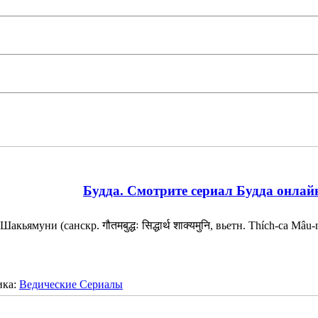
Будда. Смотрите сериал Будда онлай
Шакьямуни (санскр. गौतमबुद्धः सिद्धार्थ शाक्यमुनि, вьетн. Thích-ca Mâ
ика:
Ведические Сериалы