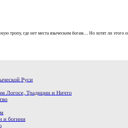
ую тропу, где нет места языческим богам… Но хотят ли этого о
ыческой Руси
м Логосе, Традиции и Ничто
тво
-м
и и богини
о