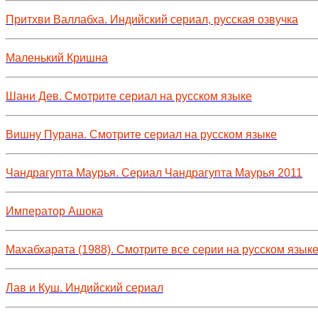
Притхви Валлабха. Индийский сериал, русская озвучка
Маленький Кришна
Шани Дев. Смотрите сериал на русском языке
Вишну Пурана. Смотрите сериал на русском языке
Чандрагупта Маурья. Сериал Чандрагупта Маурья 2011
Император Ашока
Махабхарата (1988). Смотрите все серии на русском язык
Лав и Куш. Индийский сериал