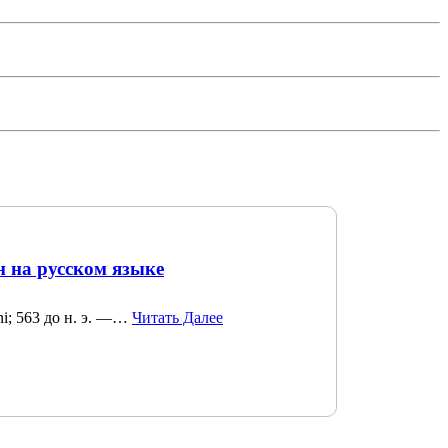
н на русском языке
u-ni; 563 до н. э. —…
Читать Далее