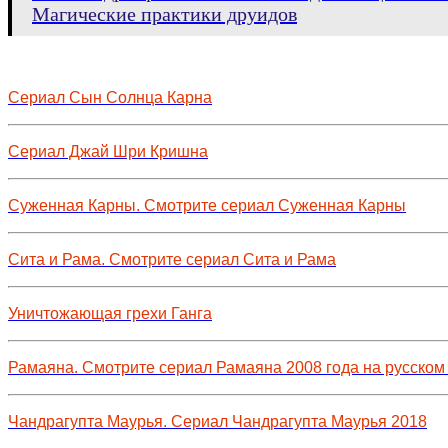
Магические практики друидов
Сериал Сын Солнца Карна
Сериал Джай Шри Кришна
Суженная Карны. Смотрите сериал Суженная Карны
Сита и Рама. Смотрите сериал Сита и Рама
Уничтожающая грехи Ганга
Рамаяна. Смотрите сериал Рамаяна 2008 года на русском
Чандрагупта Маурья. Сериал Чандрагупта Маурья 2018