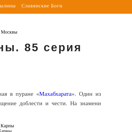
Былины
Славянские Боги
з Москвы
ны. 85 серия
ная в пуране «
Махабхарата
». Один из
щение доблести и чести. На знамени
Карны