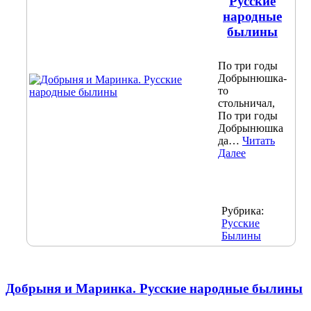
Русские
народные
былины
По три годы
Добрынюшка-
то
стольничал,
По три годы
Добрынюшка
да…
Читать
Далее
Рубрика:
Русские
Былины
Добрыня и Маринка. Русские народные былины