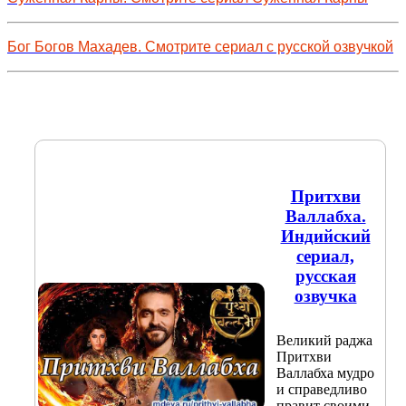
Бог Богов Махадев. Смотрите сериал с русской озвучкой
Притхви
Валлабха.
Индийский
сериал,
русская
озвучка
Великий раджа
Притхви
Валлабха мудро
и справедливо
правит своими