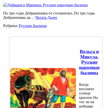
По три годы Добрынюшка-то стольничал, По три годы
Добрынюшка да…
Читать Далее
Рубрика:
Русские Былины
Вольга и
Микула.
Русские
народные
былины
Когда
воссияло
солнце
красное На
тое ли на
небушко