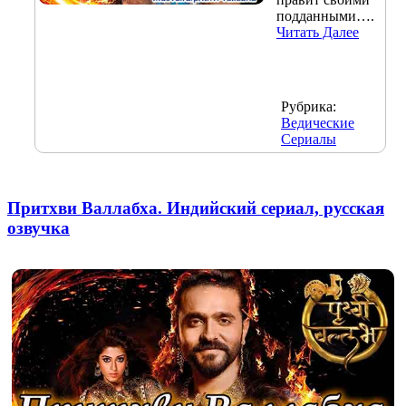
подданными….
Читать Далее
Рубрика:
Ведические
Сериалы
Притхви Валлабха. Индийский сериал, русская
озвучка