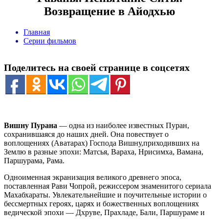
Возвращение в Айодхью
Главная
Серии фильмов
Поделитесь на своей странице в соцсетях
Вишну Пурана
— одна из наиболее известных Пуран,
сохранившаяся до наших дней. Она повествует о
воплощениях (Аватарах) Господа Вишну,приходивших на
Землю в разные эпохи: Матсья, Вараха, Нрисимха, Вамана,
Паршурама, Рама.
Одноименная экранизация великого древнего эпоса,
поставленная Рави Чопрой, режиссером знаменитого сериала
Махабхараты. Увлекательнейшие и поучительные истории о
бессмертных героях, царях и божественных воплощениях
ведической эпохи — Дхруве, Прахладе, Бали, Паршураме и