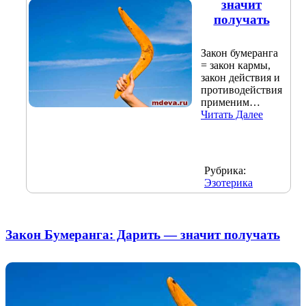
значит
получать
Закон бумеранга
= закон кармы,
закон действия и
противодействия
применим…
Читать Далее
Рубрика:
Эзотерика
Закон Бумеранга: Дарить — значит получать